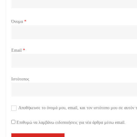
ρ
ω
Όνομα
*
ν
Email
*
Ιστότοπος
Αποθήκευσε το όνομά μου, email, και τον ιστότοπο μου σε αυτόν 
Επιθυμώ να λαμβάνω ειδοποιήσεις για νέα άρθρα μέσω email.