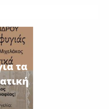
ια τα
ιατική