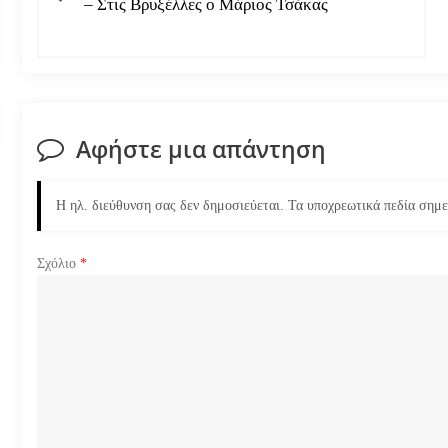
– Στις Βρυξέλλες ο Μάριος Τσάκας
ο
ή
γ
Αφήστε μια απάντηση
η
Η ηλ. διεύθυνση σας δεν δημοσιεύεται.
Τα υποχρεωτικά πεδία σημ
σ
η
Σχόλιο
*
ά
ρ
θ