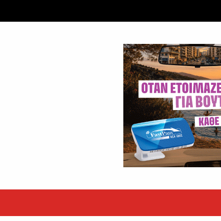
 ετών η Βίκυ Σωκρ. Γερασίμου
.
χρονος – Επεσε από τη σκαλωσιά
..