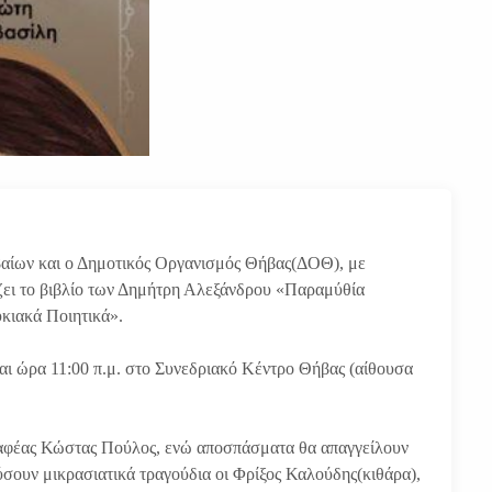
βαίων και ο Δημοτικός Οργανισμός Θήβας(ΔΟΘ), με
ζει το βιβλίο των Δημήτρη Αλεξάνδρου «Παραμύθία
κιακά Ποιητικά».
αι ώρα 11:00 π.μ. στο Συνεδριακό Κέντρο Θήβας (αίθουσα
γραφέας Κώστας Πούλος, ενώ αποσπάσματα θα απαγγείλουν
σουν μικρασιατικά τραγούδια οι Φρίξος Καλούδης(κιθάρα),