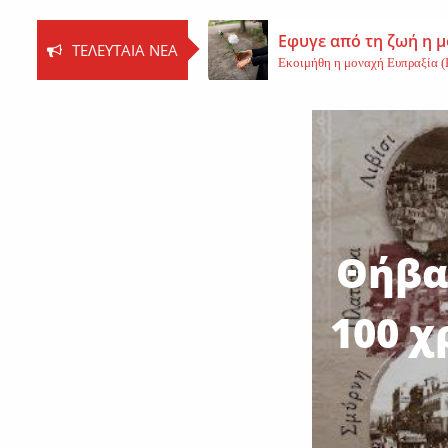
Εφυγε από τη ζωή η 
ΤΕΛΕΥΤΑΊΑ ΝΈΑ
Εκοιμήθη η μοναχή Ευπραξία (Κ
Νέο εργατικό δυστύχ
Τη ζωή του έχασε ένας 59χρονος 
Εφυγε από τη ζωή η 
Εφυγε από τη ζωή η Αγγελική Σμ
Θήβα
100 χ