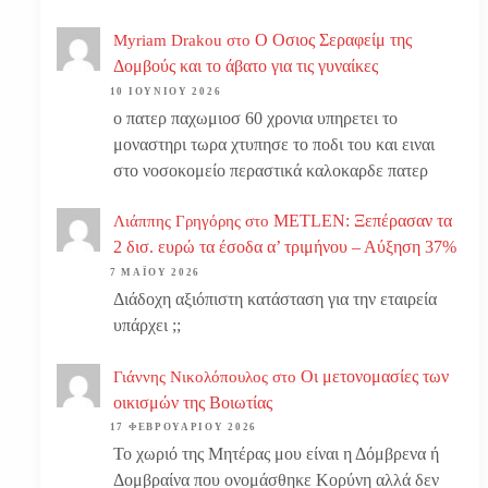
Ο Οσιος Σεραφείμ της
Myriam Drakou
στο
Δομβούς και το άβατο για τις γυναίκες
10 ΙΟΥΝΊΟΥ 2026
ο πατερ παχωμιοσ 60 χρονια υπηρετει το
μοναστηρι τωρα χτυπησε το ποδι του και ειναι
στο νοσοκομείο περαστικά καλοκαρδε πατερ
METLEN: Ξεπέρασαν τα
Λιάππης Γρηγόρης
στο
2 δισ. ευρώ τα έσοδα α’ τριμήνου – Αύξηση 37%
7 ΜΑΪ́ΟΥ 2026
Διάδοχη αξιόπιστη κατάσταση για την εταιρεία
υπάρχει ;;
Οι μετονομασίες των
Γιάννης Νικολόπουλος
στο
οικισμών της Βοιωτίας
17 ΦΕΒΡΟΥΑΡΊΟΥ 2026
Το χωριό της Μητέρας μου είναι η Δόμβρενα ή
Δομβραίνα που ονομάσθηκε Κορύνη αλλά δεν