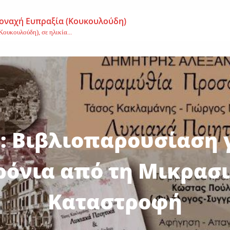
μοναχή Ευπραξία (Κουκουλούδη)
ουκουλούδη), σε ηλικία...
ημα-Νεκρός 59χρονος πατέρας τριών παιδιών
εργάτης,...
Αγγελική Σμυρναίου
υρναίου,...
: Βιβλιοπαρουσίαση γ
ρόνια από τη Μικρασ
Καταστροφή