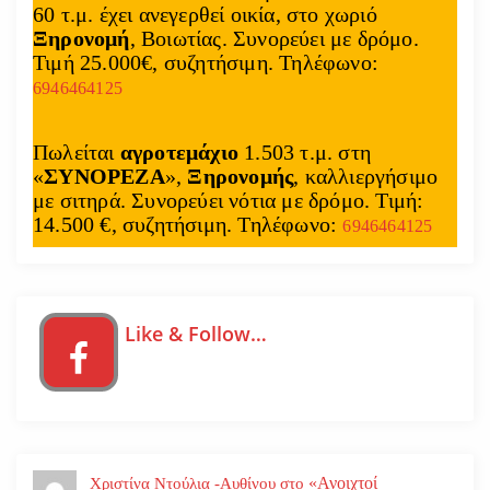
60 τ.μ. έχει ανεγερθεί οικία, στο χωριό
ρ
Ξηρονομή
, Βοιωτίας. Συνορεύει με δρόμο.
Τιμή 25.000€, συζητήσιμη. Τηλέφωνο:
θ
6946464125
ρ
Πωλείται
αγροτεμάχιο
1.503 τ.μ. στη
ω
«
ΣΥΝΟΡΕΖΑ
»,
Ξηρονομής
, καλλιεργήσιμο
με σιτηρά. Συνορεύει νότια με δρόμο. Τιμή:
ν
14.500 €, συζητήσιμη. Τηλέφωνο:
6946464125
Like & Follow…
«Ανοιχτοί
Χριστίνα Ντούλια -Αυθίνου
στο