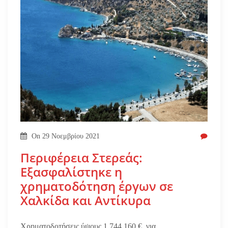
On
29 Νοεμβρίου 2021
Περιφέρεια Στερεάς:
Εξασφαλίστηκε η
χρηματοδότηση έργων σε
Χαλκίδα και Αντίκυρα
Χρηματοδοτήσεις ύψους 1.744.160 € για