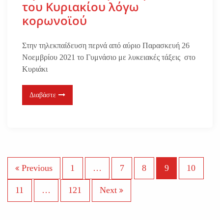
του Κυριακίου λόγω
κορωνοϊού
Στην τηλεκπαίδευση περνά από αύριο Παρασκευή 26
Νοεμβρίου 2021 το Γυμνάσιο με λυκειακές τάξεις στο
Κυριάκι
Διαβάστε
Σ
Previous
1
…
7
8
9
10
ε
11
…
121
Next
λ