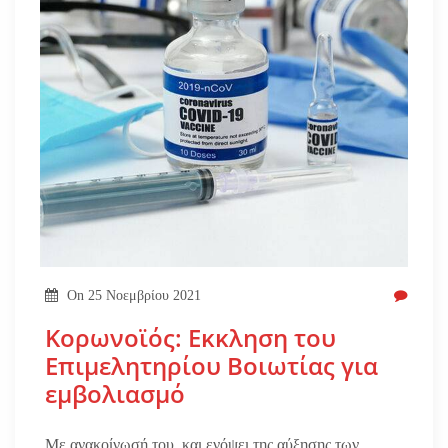
On
25 Νοεμβρίου 2021
Κορωνοϊός: Εκκληση του
Επιμελητηρίου Βοιωτίας για
εμβολιασμό
Με ανακοίνωσή του, και ενόψει της αύξησης των