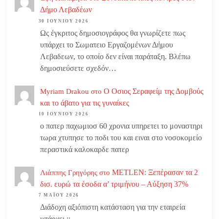
Δήμο Λεβαδέων
30 ΙΟΥΝΊΟΥ 2026
Ως έγκριτος δημοσιογράφος θα γνωρίζετε πως
υπάρχει το Σωματειο Εργαζομένων Δήμου
Λεβαδεων, το οποίο δεν είναι παράταξη. Βλέπω
δημοσιεύσετε σχεδόν…
Ο Οσιος Σεραφείμ της Δομβούς
Myriam Drakou
στο
και το άβατο για τις γυναίκες
10 ΙΟΥΝΊΟΥ 2026
ο πατερ παχωμιοσ 60 χρονια υπηρετει το μοναστηρι
τωρα χτυπησε το ποδι του και ειναι στο νοσοκομείο
περαστικά καλοκαρδε πατερ
METLEN: Ξεπέρασαν τα 2
Λιάππης Γρηγόρης
στο
δισ. ευρώ τα έσοδα α’ τριμήνου – Αύξηση 37%
7 ΜΑΪ́ΟΥ 2026
Διάδοχη αξιόπιστη κατάσταση για την εταιρεία
υπάρχει ;;