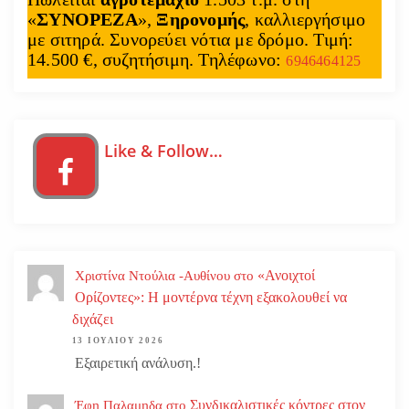
«
ΣΥΝΟΡΕΖΑ
»,
Ξηρονομής
, καλλιεργήσιμο
με σιτηρά. Συνορεύει νότια με δρόμο. Τιμή:
14.500 €, συζητήσιμη. Τηλέφωνο:
6946464125
Like & Follow…
«Ανοιχτοί
Χριστίνα Ντούλια -Αυθίνου
στο
Ορίζοντες»: Η μοντέρνα τέχνη εξακολουθεί να
διχάζει
13 ΙΟΥΛΊΟΥ 2026
Εξαιρετική ανάλυση.!
Συνδικαλιστικές κόντρες στον
Έφη Παλαμηδα
στο