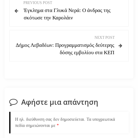
Π
PREVIOUS POST
Έγκλημα στα Γλυκά Νερά: Ο άνδρας της
λ
σκότωσε την Καρολάιν
ο
NEXT POST
ή
Δήμος Λεβαδέων: Προγραμματισμός δεύτερης
δόσης εμβολίου στα ΚΕΠ
γ
η
σ
η
Αφήστε μια απάντηση
ά
Η ηλ. διεύθυνση σας δεν δημοσιεύεται.
Τα υποχρεωτικά
ρ
πεδία σημειώνονται με
*