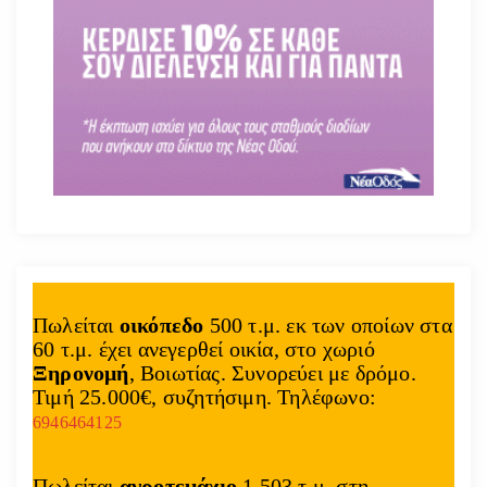
Πωλείται
οικόπεδο
500 τ.μ. εκ των οποίων στα
60 τ.μ. έχει ανεγερθεί οικία, στο χωριό
Ξηρονομή
, Βοιωτίας. Συνορεύει με δρόμο.
Τιμή 25.000€, συζητήσιμη. Τηλέφωνο:
6946464125
Πωλείται
αγροτεμάχιο
1.503 τ.μ. στη