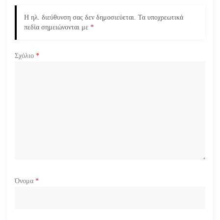
ρ
Η ηλ. διεύθυνση σας δεν δημοσιεύεται.
Τα υποχρεωτικά
πεδία σημειώνονται με
*
θ
ρ
Σχόλιο
*
ω
ν
Όνομα
*