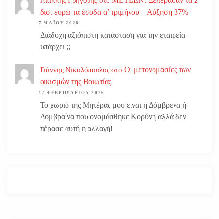
METLEN: Ξεπέρασαν τα 2
Λιάππης Γρηγόρης
στο
δισ. ευρώ τα έσοδα α’ τριμήνου – Αύξηση 37%
7 ΜΑΪ́ΟΥ 2026
Διάδοχη αξιόπιστη κατάσταση για την εταιρεία
υπάρχει ;;
Οι μετονομασίες των
Γιάννης Νικολόπουλος
στο
οικισμών της Βοιωτίας
17 ΦΕΒΡΟΥΑΡΊΟΥ 2026
Το χωριό της Μητέρας μου είναι η Δόμβρενα ή
Δομβραίνα που ονομάσθηκε Κορύνη αλλά δεν
πέρασε αυτή η αλλαγή!