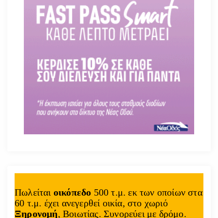
Πωλείται
οικόπεδο
500 τ.μ. εκ των οποίων στα
60 τ.μ. έχει ανεγερθεί οικία, στο χωριό
Ξηρονομή
, Βοιωτίας. Συνορεύει με δρόμο.