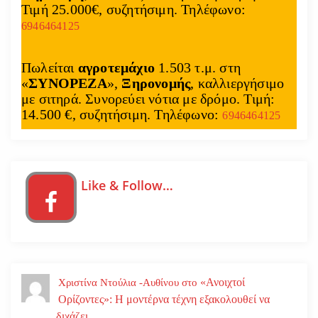
Τιμή 25.000€, συζητήσιμη. Τηλέφωνο:
6946464125
Πωλείται
αγροτεμάχιο
1.503 τ.μ. στη
«
ΣΥΝΟΡΕΖΑ
»,
Ξηρονομής
, καλλιεργήσιμο
με σιτηρά. Συνορεύει νότια με δρόμο. Τιμή:
14.500 €, συζητήσιμη. Τηλέφωνο:
6946464125
Like & Follow…
«Ανοιχτοί
Χριστίνα Ντούλια -Αυθίνου
στο
Ορίζοντες»: Η μοντέρνα τέχνη εξακολουθεί να
διχάζει