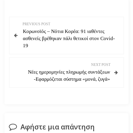
Π
PREVIOUS POST
Κορωνοϊός – Νότια Κορέα: 91 ιαθέντες
λ
ασθενείς βρέθηκαν πάλι θετικοί στον Covid-
19
ο
ή
NEXT POST
Νέες ημερομηνίες πληρωμής συντάξεων
γ
-Εφαρμόζεται σύστημα «μονά, ζυγά»
η
σ
η
Αφήστε μια απάντηση
ά