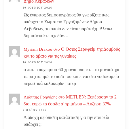
Δήμο Λεβαδέων
30 ΙΟΥΝΊΟΥ 2026
Ως έγκριτος δημοσιογράφος θα γνωρίζετε πως
υπάρχει το Σωματειο Εργαζομένων Δήμου
Λεβαδεων, το οποίο δεν είναι παράταξη. Βλέπω
δημοσιεύσετε σχεδόν…
Ο Οσιος Σεραφείμ της Δομβούς
Myriam Drakou
στο
και το άβατο για τις γυναίκες
10 ΙΟΥΝΊΟΥ 2026
ο πατερ παχωμιοσ 60 χρονια υπηρετει το μοναστηρι
τωρα χτυπησε το ποδι του και ειναι στο νοσοκομείο
περαστικά καλοκαρδε πατερ
METLEN: Ξεπέρασαν τα 2
Λιάππης Γρηγόρης
στο
δισ. ευρώ τα έσοδα α’ τριμήνου – Αύξηση 37%
7 ΜΑΪ́ΟΥ 2026
Διάδοχη αξιόπιστη κατάσταση για την εταιρεία
υπάρχει ;;