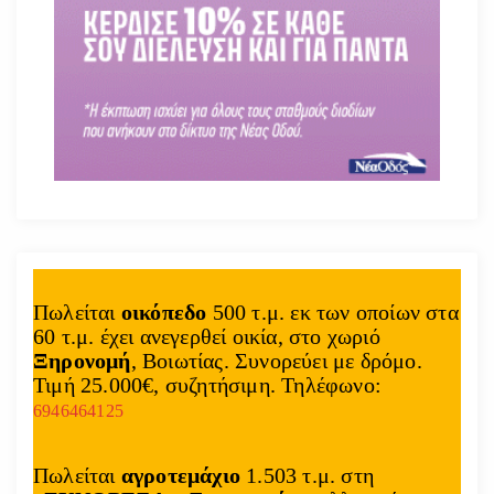
Πωλείται
οικόπεδο
500 τ.μ. εκ των οποίων στα
60 τ.μ. έχει ανεγερθεί οικία, στο χωριό
Ξηρονομή
, Βοιωτίας. Συνορεύει με δρόμο.
Τιμή 25.000€, συζητήσιμη. Τηλέφωνο:
6946464125
Πωλείται
αγροτεμάχιο
1.503 τ.μ. στη