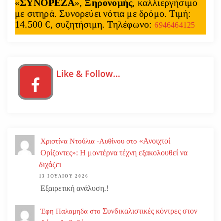
«
ΣΥΝΟΡΕΖΑ
»,
Ξηρονομής
, καλλιεργήσιμο
με σιτηρά. Συνορεύει νότια με δρόμο. Τιμή:
14.500 €, συζητήσιμη. Τηλέφωνο:
6946464125
Like & Follow…
«Ανοιχτοί
Χριστίνα Ντούλια -Αυθίνου
στο
Ορίζοντες»: Η μοντέρνα τέχνη εξακολουθεί να
διχάζει
13 ΙΟΥΛΊΟΥ 2026
Εξαιρετική ανάλυση.!
Συνδικαλιστικές κόντρες στον
Έφη Παλαμηδα
στο