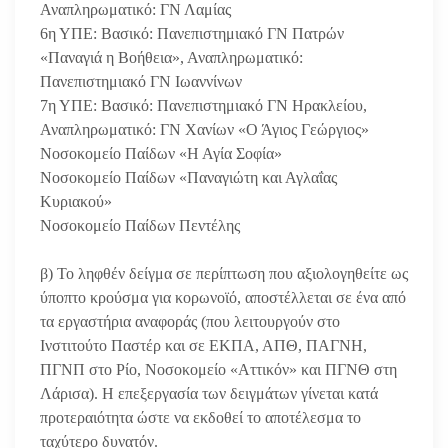
Αναπληρωματικό: ΓΝ Λαμίας
6η ΥΠΕ: Βασικό: Πανεπιστημιακό ΓΝ Πατρών
«Παναγιά η Βοήθεια», Αναπληρωματικό:
Πανεπιστημιακό ΓΝ Ιωαννίνων
7η ΥΠΕ: Βασικό: Πανεπιστημιακό ΓΝ Ηρακλείου,
Αναπληρωματικό: ΓΝ Χανίων «Ο Άγιος Γεώργιος»
Νοσοκομείο Παίδων «Η Αγία Σοφία»
Νοσοκομείο Παίδων «Παναγιώτη και Αγλαΐας
Κυριακού»
Νοσοκομείο Παίδων Πεντέλης
β) Το ληφθέν δείγμα σε περίπτωση που αξιολογηθείτε ως
ύποπτο κρούσμα για κορωνοϊό, αποστέλλεται σε ένα από
τα εργαστήρια αναφοράς (που λειτουργούν στο
Ινστιτούτο Παστέρ και σε ΕΚΠΑ, ΑΠΘ, ΠΑΓΝΗ,
ΠΓΝΠ στο Ρίο, Νοσοκομείο «Αττικόν» και ΠΓΝΘ στη
Λάρισα). Η επεξεργασία των δειγμάτων γίνεται κατά
προτεραιότητα ώστε να εκδοθεί το αποτέλεσμα το
ταχύτερο δυνατόν.