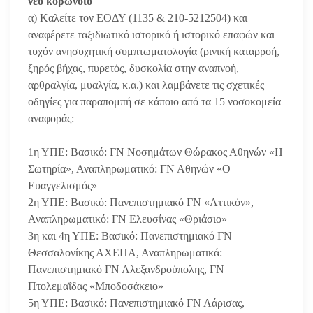
νέο κορωνοϊό
α) Kαλείτε τον ΕΟΔΥ (1135 & 210-5212504) και
αναφέρετε ταξιδιωτικό ιστορικό ή ιστορικό επαφών και
τυχόν ανησυχητική συμπτωματολογία (ρινική καταρροή,
ξηρός βήχας, πυρετός, δυσκολία στην αναπνοή,
αρθραλγία, μυαλγία, κ.α.) και λαμβάνετε τις σχετικές
οδηγίες για παραπομπή σε κάποιο από τα 15 νοσοκομεία
αναφοράς:
1η ΥΠΕ: Βασικό: ΓΝ Νοσημάτων Θώρακος Αθηνών «Η
Σωτηρία», Αναπληρωματικό: ΓΝ Αθηνών «Ο
Ευαγγελισμός»
2η ΥΠΕ: Βασικό: Πανεπιστημιακό ΓΝ «Αττικόν»,
Αναπληρωματικό: ΓΝ Ελευσίνας «Θριάσιο»
3η και 4η ΥΠΕ: Βασικό: Πανεπιστημιακό ΓΝ
Θεσσαλονίκης ΑΧΕΠΑ, Αναπληρωματικά:
Πανεπιστημιακό ΓΝ Αλεξανδρούπολης, ΓΝ
Πτολεμαΐδας «Μποδοσάκειο»
5η ΥΠΕ: Βασικό: Πανεπιστημιακό ΓΝ Λάρισας,