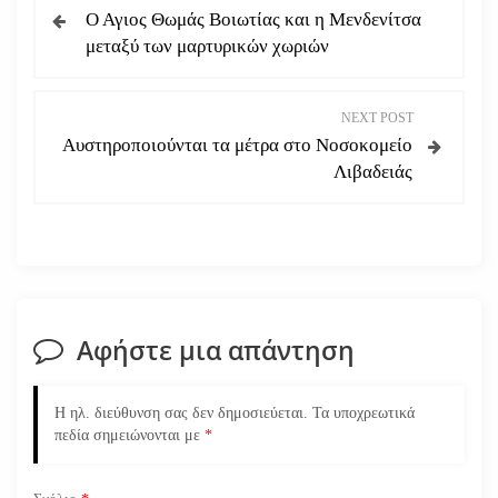
Ο Αγιος Θωμάς Βοιωτίας και η Μενδενίτσα
λ
μεταξύ των μαρτυρικών χωριών
ο
NEXT POST
ή
Αυστηροποιούνται τα μέτρα στο Νοσοκομείο
Λιβαδειάς
γ
η
σ
η
Αφήστε μια απάντηση
ά
Η ηλ. διεύθυνση σας δεν δημοσιεύεται.
Τα υποχρεωτικά
ρ
πεδία σημειώνονται με
*
θ