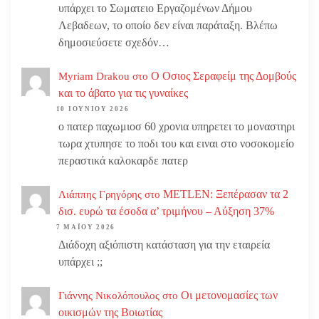
υπάρχει το Σωματειο Εργαζομένων Δήμου
Λεβαδεων, το οποίο δεν είναι παράταξη. Βλέπω
δημοσιεύσετε σχεδόν…
Ο Οσιος Σεραφείμ της Δομβούς
Myriam Drakou
στο
και το άβατο για τις γυναίκες
10 ΙΟΥΝΊΟΥ 2026
ο πατερ παχωμιοσ 60 χρονια υπηρετει το μοναστηρι
τωρα χτυπησε το ποδι του και ειναι στο νοσοκομείο
περαστικά καλοκαρδε πατερ
METLEN: Ξεπέρασαν τα 2
Λιάππης Γρηγόρης
στο
δισ. ευρώ τα έσοδα α’ τριμήνου – Αύξηση 37%
7 ΜΑΪ́ΟΥ 2026
Διάδοχη αξιόπιστη κατάσταση για την εταιρεία
υπάρχει ;;
Οι μετονομασίες των
Γιάννης Νικολόπουλος
στο
οικισμών της Βοιωτίας