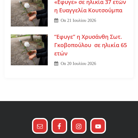
«Εφυγε» σε ηλικία 37 ετών
η Ευαγγελία Κουτσούμπα
On
21 Ιουλίου 2026
“Εφυγε” η Χρυσάνθη Σωτ.
Γκοβοπούλου σε ηλικία 65
ετών
On
20 Ιουλίου 2026