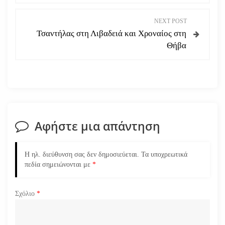
ο
NEXT POST
Τσαντήλας στη Λιβαδειά και Χροναίος στη
ή
Θήβα
γ
η
σ
Αφήστε μια απάντηση
η
ά
Η ηλ. διεύθυνση σας δεν δημοσιεύεται.
Τα υποχρεωτικά
πεδία σημειώνονται με
*
ρ
Σχόλιο
*
θ
ρ