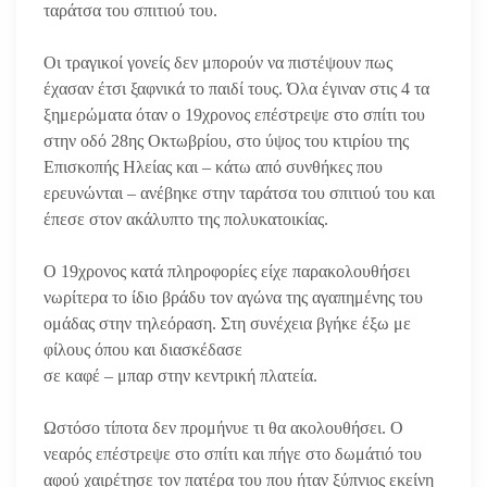
ταράτσα του σπιτιού του.
Οι τραγικοί γονείς δεν μπορούν να πιστέψουν πως
έχασαν έτσι ξαφνικά το παιδί τους. Όλα έγιναν στις 4 τα
ξημερώματα όταν ο 19χρονος επέστρεψε στο σπίτι του
στην οδό 28ης Οκτωβρίου, στο ύψος του κτιρίου της
Επισκοπής Ηλείας και – κάτω από συνθήκες που
ερευνώνται – ανέβηκε στην ταράτσα του σπιτιού του και
έπεσε στον ακάλυπτο της πολυκατοικίας.
Ο 19χρονος κατά πληροφορίες είχε παρακολουθήσει
νωρίτερα το ίδιο βράδυ τον αγώνα της αγαπημένης του
ομάδας στην τηλεόραση. Στη συνέχεια βγήκε έξω με
φίλους όπου και διασκέδασε
σε καφέ – μπαρ στην κεντρική πλατεία.
Ωστόσο τίποτα δεν προμήνυε τι θα ακολουθήσει. Ο
νεαρός επέστρεψε στο σπίτι και πήγε στο δωμάτιό του
αφού χαιρέτησε τον πατέρα του που ήταν ξύπνιος εκείνη