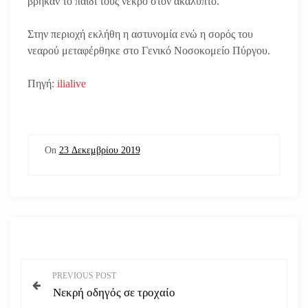
βρήκαν το παιδί τους νεκρό στον ακάλυπτο.
Στην περιοχή εκλήθη η αστυνομία ενώ η σορός του
νεαρού μεταφέρθηκε στο Γενικό Νοσοκομείο Πύργου.
Πηγή
: ilialive
On
23 Δεκεμβρίου 2019
Π
PREVIOUS POST
Νεκρή οδηγός σε τροχαίο
λ