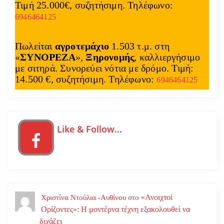
Τιμή 25.000€, συζητήσιμη. Τηλέφωνο:
6946464125
Πωλείται
αγροτεμάχιο
1.503 τ.μ. στη
«
ΣΥΝΟΡΕΖΑ
»,
Ξηρονομής
, καλλιεργήσιμο
με σιτηρά. Συνορεύει νότια με δρόμο. Τιμή:
14.500 €, συζητήσιμη. Τηλέφωνο:
6946464125
Like & Follow…
«Ανοιχτοί
Χριστίνα Ντούλια -Αυθίνου
στο
Ορίζοντες»: Η μοντέρνα τέχνη εξακολουθεί να
διχάζει