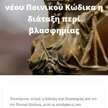
νέου Ποινικού Κώδικα η
διάταξη περί
βλασφημίας
Αποσύρεται, τελικά. η διάταξη περί βλασφημίας από τον
νέο Ποινικό Κώδικα, μετά τις αντιδράσεις που