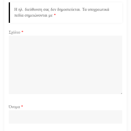
ρ
Η ηλ. διεύθυνση σας δεν δημοσιεύεται.
Τα υποχρεωτικά
πεδία σημειώνονται με
*
θ
ρ
Σχόλιο
*
ω
ν
Όνομα
*