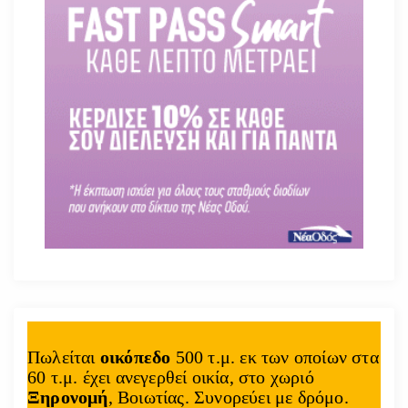
Πωλείται
οικόπεδο
500 τ.μ. εκ των οποίων στα
60 τ.μ. έχει ανεγερθεί οικία, στο χωριό
Ξηρονομή
, Βοιωτίας. Συνορεύει με δρόμο.