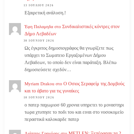
13 ΙΟΥΛΊΟΥ 2026
Εξαιρετική ανάλυση.!
Συνδικαλιστικές κόντρες στον
Έφη Παλαμηδα
στο
Δήμο Λεβαδέων
30 ΙΟΥΝΊΟΥ 2026
Ως έγκριτος δημοσιογράφος θα γνωρίζετε πως
υπάρχει το Σωματειο Εργαζομένων Δήμου
Λεβαδεων, το οποίο δεν είναι παράταξη. Βλέπω
δημοσιεύσετε σχεδόν…
Ο Οσιος Σεραφείμ της Δομβούς
Myriam Drakou
στο
και το άβατο για τις γυναίκες
10 ΙΟΥΝΊΟΥ 2026
ο πατερ παχωμιοσ 60 χρονια υπηρετει το μοναστηρι
τωρα χτυπησε το ποδι του και ειναι στο νοσοκομείο
περαστικά καλοκαρδε πατερ
METLEN: Ξεπέρασαν τα 2
Λιάππης Γρηγόρης
στο