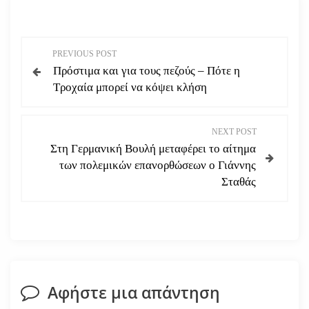
Π
PREVIOUS POST
Πρόστιμα και για τους πεζούς – Πότε η
λ
Τροχαία μπορεί να κόψει κλήση
ο
NEXT POST
ή
Στη Γερμανική Βουλή μεταφέρει το αίτημα
των πολεμικών επανορθώσεων ο Γιάννης
γ
Σταθάς
η
σ
η
Αφήστε μια απάντηση
ά