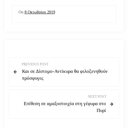
On
8 Οκτωβρίου 2019
Π
PREVIOUS POST
Και σε Δίστομο-Αντίκυρα θα φιλοξενηθούν
λ
πρόσφυγες
ο
NEXT POST
ή
Επίθεση σε αμαξοστοιχία στη γέφυρα στο
Πυρί
γ
η