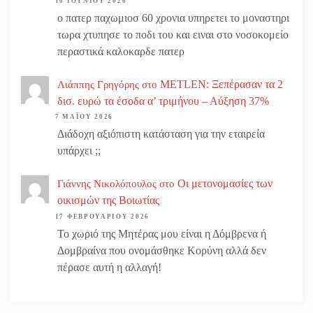
10 ΙΟΥΝΊΟΥ 2026
ο πατερ παχωμιοσ 60 χρονια υπηρετει το μοναστηρι
τωρα χτυπησε το ποδι του και ειναι στο νοσοκομείο
περαστικά καλοκαρδε πατερ
METLEN: Ξεπέρασαν τα 2
Λιάππης Γρηγόρης
στο
δισ. ευρώ τα έσοδα α’ τριμήνου – Αύξηση 37%
7 ΜΑΪ́ΟΥ 2026
Διάδοχη αξιόπιστη κατάσταση για την εταιρεία
υπάρχει ;;
Οι μετονομασίες των
Γιάννης Νικολόπουλος
στο
οικισμών της Βοιωτίας
17 ΦΕΒΡΟΥΑΡΊΟΥ 2026
Το χωριό της Μητέρας μου είναι η Δόμβρενα ή
Δομβραίνα που ονομάσθηκε Κορύνη αλλά δεν
πέρασε αυτή η αλλαγή!