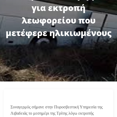
για εκτροπή
λεωφορείου που
μετέφερε ηλικιωμένους
Συναγερμός σήμανε στην Πυροσβεστική Υπηρεσία της
Λιβαδειάς το μεσημέρι της Τρίτης λόγω εκτροπής