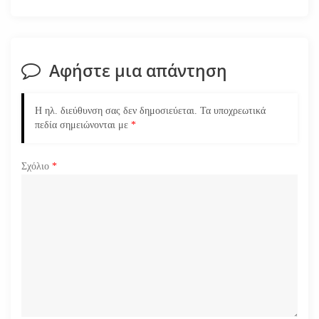
σ
η
Αφήστε μια απάντηση
ά
Η ηλ. διεύθυνση σας δεν δημοσιεύεται.
Τα υποχρεωτικά
ρ
πεδία σημειώνονται με
*
θ
Σχόλιο
*
ρ
ω
ν