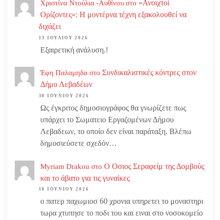
«Ανοιχτοί
Χριστίνα Ντούλια -Αυθίνου
στο
Ορίζοντες»: Η μοντέρνα τέχνη εξακολουθεί να
διχάζει
13 ΙΟΥΛΊΟΥ 2026
Εξαιρετική ανάλυση.!
Συνδικαλιστικές κόντρες στον
Έφη Παλαμηδα
στο
Δήμο Λεβαδέων
30 ΙΟΥΝΊΟΥ 2026
Ως έγκριτος δημοσιογράφος θα γνωρίζετε πως
υπάρχει το Σωματειο Εργαζομένων Δήμου
Λεβαδεων, το οποίο δεν είναι παράταξη. Βλέπω
δημοσιεύσετε σχεδόν…
Ο Οσιος Σεραφείμ της Δομβούς
Myriam Drakou
στο
και το άβατο για τις γυναίκες
10 ΙΟΥΝΊΟΥ 2026
ο πατερ παχωμιοσ 60 χρονια υπηρετει το μοναστηρι
τωρα χτυπησε το ποδι του και ειναι στο νοσοκομείο