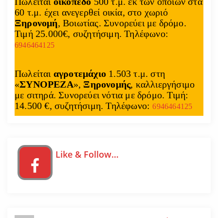
Πωλείται
οικόπεδο
500 τ.μ. εκ των οποίων στα
60 τ.μ. έχει ανεγερθεί οικία, στο χωριό
Ξηρονομή
, Βοιωτίας. Συνορεύει με δρόμο.
Τιμή 25.000€, συζητήσιμη. Τηλέφωνο:
6946464125
Πωλείται
αγροτεμάχιο
1.503 τ.μ. στη
«
ΣΥΝΟΡΕΖΑ
»,
Ξηρονομής
, καλλιεργήσιμο
με σιτηρά. Συνορεύει νότια με δρόμο. Τιμή:
14.500 €, συζητήσιμη. Τηλέφωνο:
6946464125
Like & Follow…