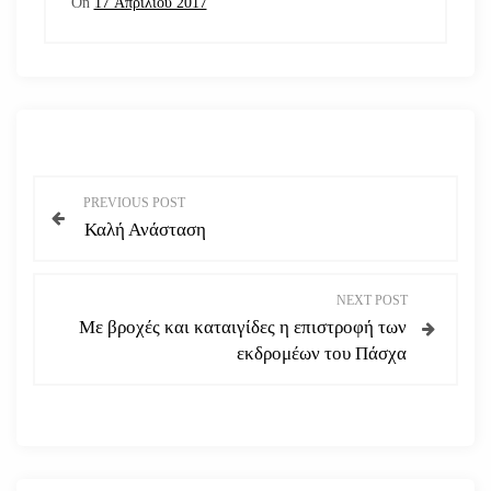
On
17 Απριλίου 2017
Π
PREVIOUS POST
Καλή Ανάσταση
λ
ο
NEXT POST
Με βροχές και καταιγίδες η επιστροφή των
ή
εκδρομέων του Πάσχα
γ
η