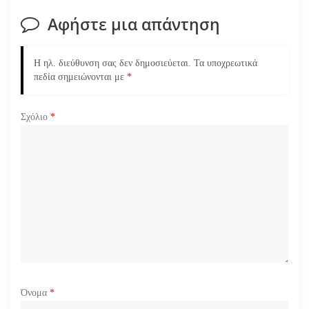
σ
Αφήστε μια απάντηση
η
ά
Η ηλ. διεύθυνση σας δεν δημοσιεύεται.
Τα υποχρεωτικά
πεδία σημειώνονται με
*
ρ
Σχόλιο
*
θ
ρ
ω
ν
Όνομα
*