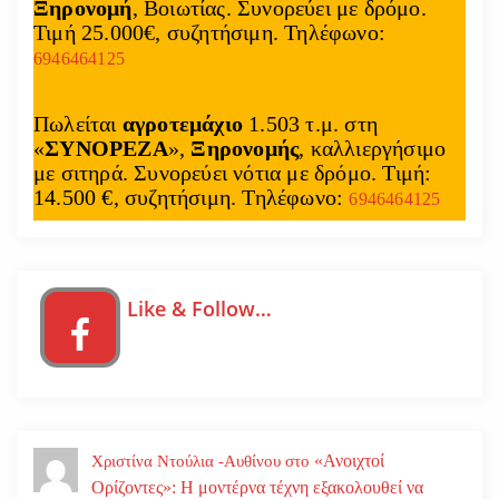
Ξηρονομή
, Βοιωτίας. Συνορεύει με δρόμο.
Τιμή 25.000€, συζητήσιμη. Τηλέφωνο:
6946464125
Πωλείται
αγροτεμάχιο
1.503 τ.μ. στη
«
ΣΥΝΟΡΕΖΑ
»,
Ξηρονομής
, καλλιεργήσιμο
με σιτηρά. Συνορεύει νότια με δρόμο. Τιμή:
14.500 €, συζητήσιμη. Τηλέφωνο:
6946464125
Like & Follow…
«Ανοιχτοί
Χριστίνα Ντούλια -Αυθίνου
στο
Ορίζοντες»: Η μοντέρνα τέχνη εξακολουθεί να