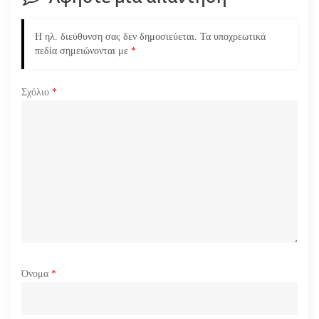
ά
Η ηλ. διεύθυνση σας δεν δημοσιεύεται.
Τα υποχρεωτικά
ρ
πεδία σημειώνονται με
*
θ
Σχόλιο
*
ρ
ω
ν
Όνομα
*