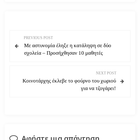
Π
PREVIOUS POST
Με αστυνομία έληξε η κατάληψη σε δύο
λ
σχολεία – Προσήχθησαν 10 μαθητές
ο
NEXT POST
ή
Κοινοτάρχης έκλεβε το φούρνο του χωριού
για να τζογάρει!
γ
η
σ
η
Αφήστε μια απάντηση