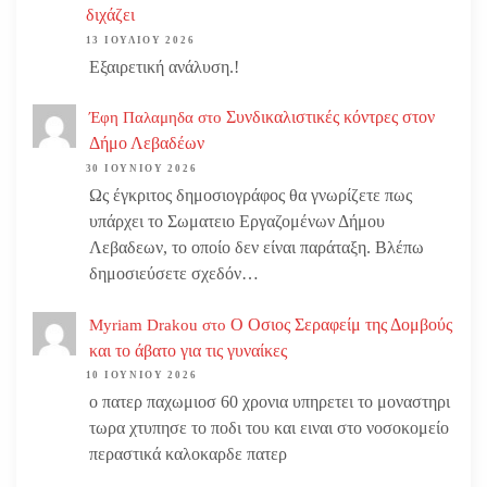
διχάζει
13 ΙΟΥΛΊΟΥ 2026
Εξαιρετική ανάλυση.!
Συνδικαλιστικές κόντρες στον
Έφη Παλαμηδα
στο
Δήμο Λεβαδέων
30 ΙΟΥΝΊΟΥ 2026
Ως έγκριτος δημοσιογράφος θα γνωρίζετε πως
υπάρχει το Σωματειο Εργαζομένων Δήμου
Λεβαδεων, το οποίο δεν είναι παράταξη. Βλέπω
δημοσιεύσετε σχεδόν…
Ο Οσιος Σεραφείμ της Δομβούς
Myriam Drakou
στο
και το άβατο για τις γυναίκες
10 ΙΟΥΝΊΟΥ 2026
ο πατερ παχωμιοσ 60 χρονια υπηρετει το μοναστηρι
τωρα χτυπησε το ποδι του και ειναι στο νοσοκομείο
περαστικά καλοκαρδε πατερ