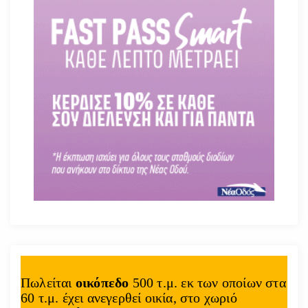
Πωλείται
οικόπεδο
500 τ.μ. εκ των οποίων στα
60 τ.μ. έχει ανεγερθεί οικία, στο χωριό