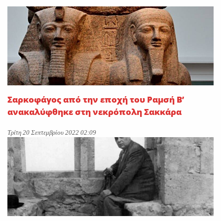
On
29 Ιουλίου 2026
“Εφυγε” ο Ιωάννης Δ.
Κωλέττης σε ηλικία 55 ετών
On
28 Ιουλίου 2026
Σαρκοφάγος από την εποχή του Ραμσή Β’
ανακαλύφθηκε στη νεκρόπολη Σακκάρα
Τρίτη 20 Σεπτεμβρίου 2022 02:09