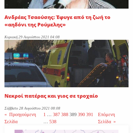
Ανδρέας Τσαούσης: Έφυγε από τη ζωή το
«αηδόνι της Ρούμελης»
Κυριακή 29 Αυγούστου 2021 04:08
Νεκροί πατέρας και γιος σε τροχαίο
Σάββατο 28 Αυγούστου 2021 08:08
«
Προηγούμενη
1
…
387
388
389
390
391
Επόμενη
Σελίδα
…
538
Σελίδα
»