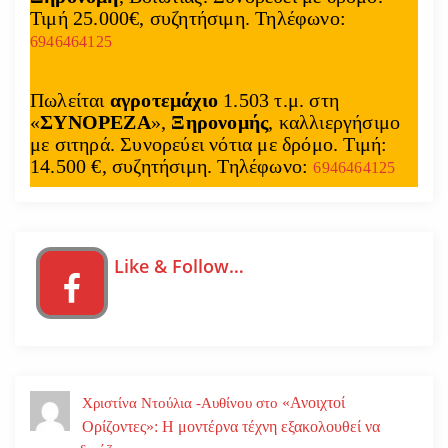
Τιμή 25.000€, συζητήσιμη. Τηλέφωνο:
6946464125
Πωλείται
αγροτεμάχιο
1.503 τ.μ. στη
«
ΣΥΝΟΡΕΖΑ
»,
Ξηρονομής
, καλλιεργήσιμο
με σιτηρά. Συνορεύει νότια με δρόμο. Τιμή:
14.500 €, συζητήσιμη. Τηλέφωνο:
6946464125
Like & Follow…
«Ανοιχτοί
Χριστίνα Ντούλια -Αυθίνου
στο
Ορίζοντες»: Η μοντέρνα τέχνη εξακολουθεί να