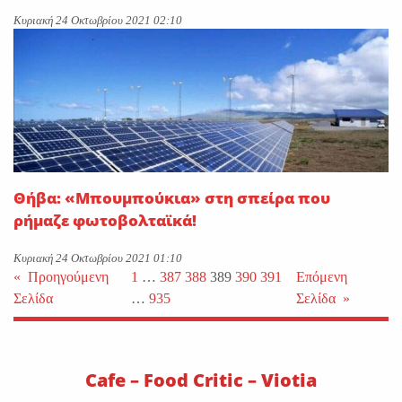
Κυριακή 24 Οκτωβρίου 2021 02:10
Θήβα: «Μπουμπούκια» στη σπείρα που
ρήμαζε φωτοβολταϊκά!
Κυριακή 24 Οκτωβρίου 2021 01:10
«
Προηγούμενη
1
…
387
388
389
390
391
Επόμενη
Σελίδα
…
935
Σελίδα
»
Cafe – Food Critic – Viotia