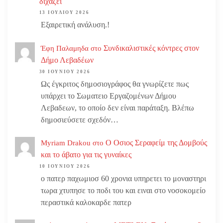
διχάζει
13 ΙΟΥΛΊΟΥ 2026
Εξαιρετική ανάλυση.!
Συνδικαλιστικές κόντρες στον
Έφη Παλαμηδα
στο
Δήμο Λεβαδέων
30 ΙΟΥΝΊΟΥ 2026
Ως έγκριτος δημοσιογράφος θα γνωρίζετε πως
υπάρχει το Σωματειο Εργαζομένων Δήμου
Λεβαδεων, το οποίο δεν είναι παράταξη. Βλέπω
δημοσιεύσετε σχεδόν…
Ο Οσιος Σεραφείμ της Δομβούς
Myriam Drakou
στο
και το άβατο για τις γυναίκες
10 ΙΟΥΝΊΟΥ 2026
ο πατερ παχωμιοσ 60 χρονια υπηρετει το μοναστηρι
τωρα χτυπησε το ποδι του και ειναι στο νοσοκομείο
περαστικά καλοκαρδε πατερ