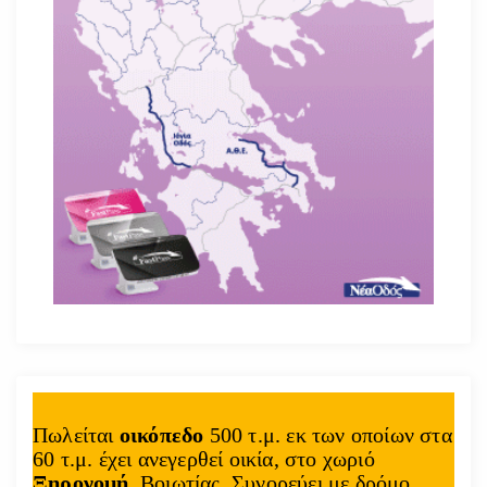
Πωλείται
οικόπεδο
500 τ.μ. εκ των οποίων στα
60 τ.μ. έχει ανεγερθεί οικία, στο χωριό
Ξηρονομή
, Βοιωτίας. Συνορεύει με δρόμο.