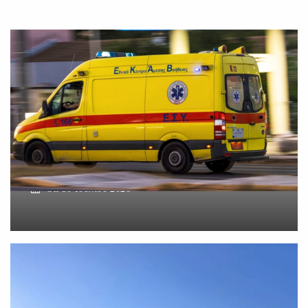
Βοιωτία: Νεκρός ο
62χρονος – Επεσε από τη
σκαλωσιά
On
30 Ιουλίου 2026