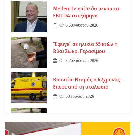
Metlen: Σε επίπεδο ρεκόρ τα
EBITDA το εξάμηνο
On
6 Αυγούστου 2026
“Εφυγε” σε ηλικία 55 ετών η
Βίκυ Σωκρ. Γερασίμου
On
5 Αυγούστου 2026
Βοιωτία: Νεκρός ο 62χρονος –
Επεσε από τη σκαλωσιά
On
30 Ιουλίου 2026
Εφυγε από τη ζωή η μοναχή
Ευπραξία (Κουκουλούδη)
On
30 Ιουλίου 2026