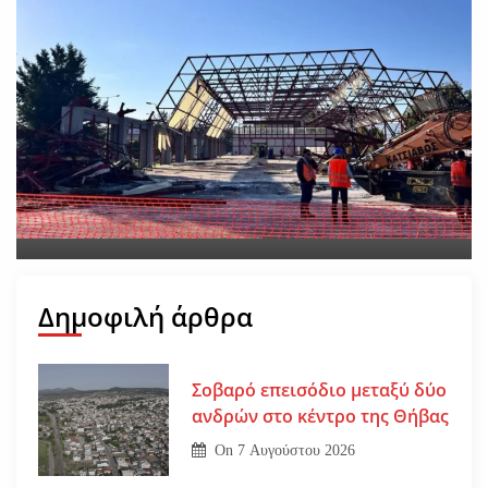
Νέο εργατικό δυστύχημα-
Νεκρός 59χρονος πατέρας
τριών παιδιών
On
30 Ιουλίου 2026
Δημοφιλή άρθρα
Σοβαρό επεισόδιο μεταξύ δύο
ανδρών στο κέντρο της Θήβας
On
7 Αυγούστου 2026