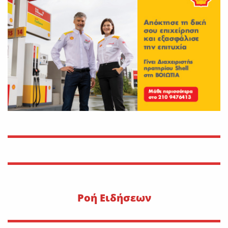
Νέο εργατικό δυστύχημα-
Νεκρός 59χρονος πατέρας
τριών παιδιών
On
30 Ιουλίου 2026
Εφυγε από τη ζωή η Αγγελική
Σμυρναίου
On
29 Ιουλίου 2026
30 Ιουλίου 1470: Ο Μωάμεθ ο
Β’ στη Λιβαδειά
On
29 Ιουλίου 2026
Pοή Ειδήσεων
Η METLEN υπογράφει
εμβληματική συμφωνία
προμήθειας γαλλίου