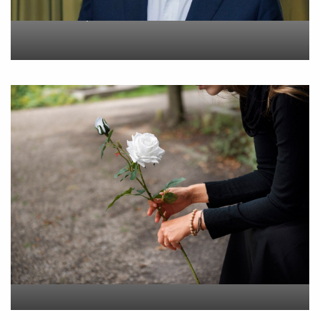
On
6 Αυγούστου 2026
“Εφυγε” σε ηλικία 55 ετών
η Βίκυ Σωκρ. Γερασίμου
On
5 Αυγούστου 2026