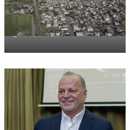
δύο ανδρών στο κέντρο της
Θήβας
On
7 Αυγούστου 2026
Metlen: Σε επίπεδο ρεκόρ
τα EBITDA το εξάμηνο