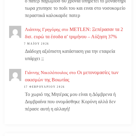
ο πατερ παχωμιοσ 60 χρονια υπηρετει το μοναστηρι
τωρα χτυπησε το ποδι του και ειναι στο νοσοκομείο
περαστικά καλοκαρδε πατερ
METLEN: Ξεπέρασαν τα 2
Λιάππης Γρηγόρης
στο
δισ. ευρώ τα έσοδα α’ τριμήνου – Αύξηση 37%
7 ΜΑΪ́ΟΥ 2026
Διάδοχη αξιόπιστη κατάσταση για την εταιρεία
υπάρχει ;;
Οι μετονομασίες των
Γιάννης Νικολόπουλος
στο
οικισμών της Βοιωτίας
17 ΦΕΒΡΟΥΑΡΊΟΥ 2026
Το χωριό της Μητέρας μου είναι η Δόμβρενα ή
Δομβραίνα που ονομάσθηκε Κορύνη αλλά δεν
πέρασε αυτή η αλλαγή!