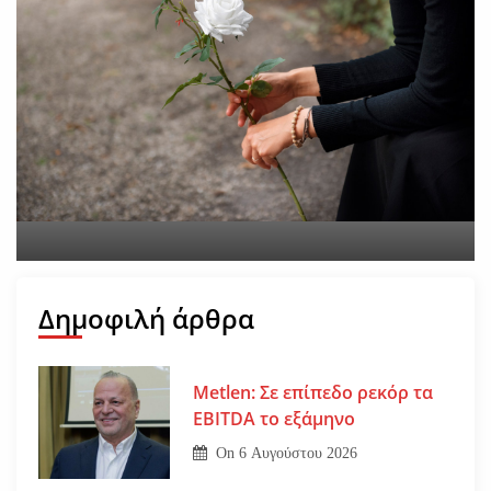
Εφυγε από τη ζωή η
Αγγελική Σμυρναίου
On
29 Ιουλίου 2026
Δημοφιλή άρθρα
Metlen: Σε επίπεδο ρεκόρ τα
EBITDA το εξάμηνο
On
6 Αυγούστου 2026