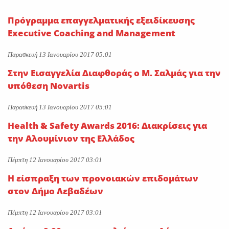
On
28 Ιουλίου 2026
Πρόγραμμα επαγγελματικής εξειδίκευσης
Κατά πλειοψηφία εγκρίθηκε
Executive Coaching and Management
το νομοσχέδιο για την
Παρασκευή 13 Ιανουαρίου 2017 05:01
επέκταση των αρμοδιοτήτων
ΕΥΔΑΠ και ΕΥΑΘ-Σπανός:
Στην Εισαγγελία Διαφθοράς ο Μ. Σαλμάς για την
«Υδρολογικό νοικοκύρεμα με
υπόθεση Novartis
το φιλόδοξο νομοσχέδιο»
Παρασκευή 13 Ιανουαρίου 2017 05:01
On
27 Ιουλίου 2026
Health & Safety Awards 2016: Διακρίσεις για
την Αλουμίνιον της Ελλάδος
Πέμπτη 12 Ιανουαρίου 2017 03:01
Η είσπραξη των προνοιακών επιδομάτων
στον Δήμο Λεβαδέων
Πέμπτη 12 Ιανουαρίου 2017 03:01