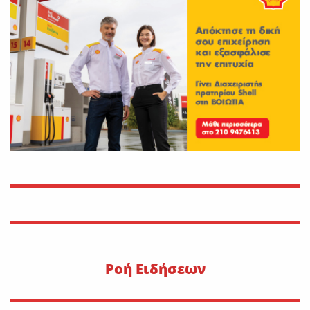
On
30 Ιουλίου 2026
Εφυγε από τη ζωή η Αγγελική
Σμυρναίου
On
29 Ιουλίου 2026
30 Ιουλίου 1470: Ο Μωάμεθ ο
Β’ στη Λιβαδειά
On
29 Ιουλίου 2026
Η METLEN υπογράφει
εμβληματική συμφωνία
προμήθειας γαλλίου
On
29 Ιουλίου 2026
Pοή Ειδήσεων
“Εφυγε” ο Ιωάννης Δ.
Κωλέττης σε ηλικία 55 ετών