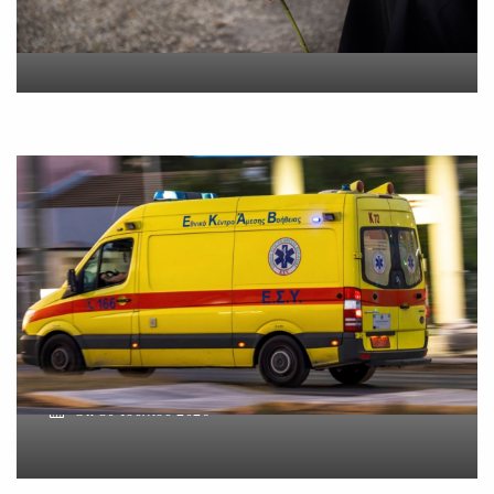
On
5 Αυγούστου 2026
Βοιωτία: Νεκρός ο
62χρονος – Επεσε από τη
σκαλωσιά
On
30 Ιουλίου 2026