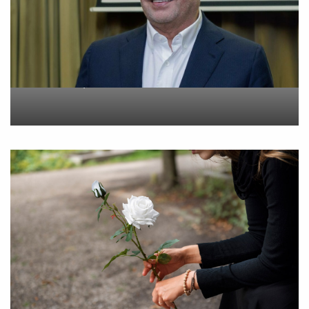
Metlen: Σε επίπεδο ρεκόρ
τα EBITDA το εξάμηνο
On
6 Αυγούστου 2026
“Εφυγε” σε ηλικία 55 ετών
η Βίκυ Σωκρ. Γερασίμου