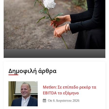
Εφυγε από τη ζωή η
Αγγελική Σμυρναίου
On
29 Ιουλίου 2026
Δημοφιλή άρθρα
Metlen: Σε επίπεδο ρεκόρ τα
EBITDA το εξάμηνο
On
6 Αυγούστου 2026