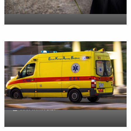
On
5 Αυγούστου 2026
Βοιωτία: Νεκρός ο
62χρονος – Επεσε από τη
σκαλωσιά
On
30 Ιουλίου 2026