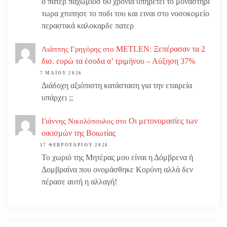
ο πατερ παχωμιοσ 60 χρονια υπηρετει το μοναστηρι
τωρα χτυπησε το ποδι του και ειναι στο νοσοκομείο
περαστικά καλοκαρδε πατερ
METLEN: Ξεπέρασαν τα 2
Λιάππης Γρηγόρης
στο
δισ. ευρώ τα έσοδα α’ τριμήνου – Αύξηση 37%
7 ΜΑΪ́ΟΥ 2026
Διάδοχη αξιόπιστη κατάσταση για την εταιρεία
υπάρχει ;;
Οι μετονομασίες των
Γιάννης Νικολόπουλος
στο
οικισμών της Βοιωτίας
17 ΦΕΒΡΟΥΑΡΊΟΥ 2026
Το χωριό της Μητέρας μου είναι η Δόμβρενα ή
Δομβραίνα που ονομάσθηκε Κορύνη αλλά δεν
πέρασε αυτή η αλλαγή!