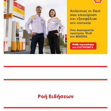
On
30 Ιουλίου 2026
Εφυγε από τη ζωή η Αγγελική
Σμυρναίου
On
29 Ιουλίου 2026
30 Ιουλίου 1470: Ο Μωάμεθ ο
Β’ στη Λιβαδειά
On
29 Ιουλίου 2026
Η METLEN υπογράφει
εμβληματική συμφωνία
προμήθειας γαλλίου
On
29 Ιουλίου 2026
Pοή Ειδήσεων
“Εφυγε” ο Ιωάννης Δ.
Κωλέττης σε ηλικία 55 ετών