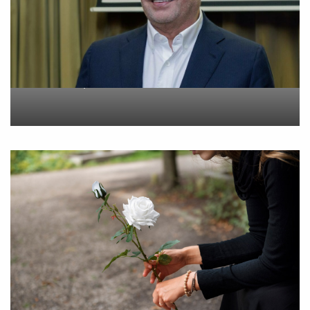
Metlen: Σε επίπεδο ρεκόρ
τα EBITDA το εξάμηνο
On
6 Αυγούστου 2026
“Εφυγε” σε ηλικία 55 ετών
η Βίκυ Σωκρ. Γερασίμου