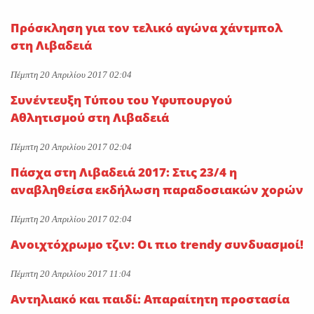
On
28 Ιουλίου 2026
Πρόσκληση για τον τελικό αγώνα χάντμπολ
Κατά πλειοψηφία εγκρίθηκε
στη Λιβαδειά
το νομοσχέδιο για την
Πέμπτη 20 Απριλίου 2017 02:04
επέκταση των αρμοδιοτήτων
ΕΥΔΑΠ και ΕΥΑΘ-Σπανός:
Συνέντευξη Τύπου του Υφυπουργού
«Υδρολογικό νοικοκύρεμα με
Αθλητισμού στη Λιβαδειά
το φιλόδοξο νομοσχέδιο»
Πέμπτη 20 Απριλίου 2017 02:04
On
27 Ιουλίου 2026
Πάσχα στη Λιβαδειά 2017: Στις 23/4 η
αναβληθείσα εκδήλωση παραδοσιακών χορών
Πέμπτη 20 Απριλίου 2017 02:04
Ανοιχτόχρωμο τζιν: Οι πιο trendy συνδυασμοί!
Πέμπτη 20 Απριλίου 2017 11:04
Αντηλιακό και παιδί: Απαραίτητη προστασία