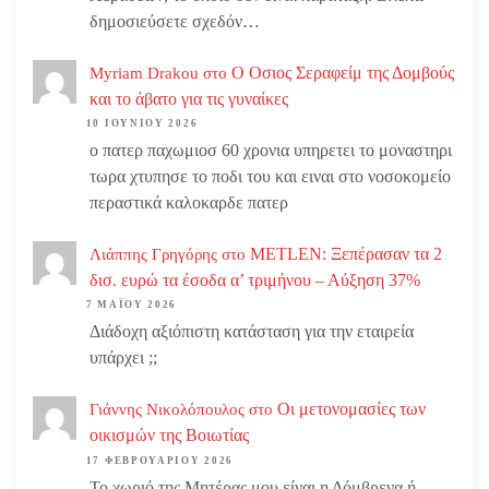
δημοσιεύσετε σχεδόν…
Ο Οσιος Σεραφείμ της Δομβούς
Myriam Drakou
στο
και το άβατο για τις γυναίκες
10 ΙΟΥΝΊΟΥ 2026
ο πατερ παχωμιοσ 60 χρονια υπηρετει το μοναστηρι
τωρα χτυπησε το ποδι του και ειναι στο νοσοκομείο
περαστικά καλοκαρδε πατερ
METLEN: Ξεπέρασαν τα 2
Λιάππης Γρηγόρης
στο
δισ. ευρώ τα έσοδα α’ τριμήνου – Αύξηση 37%
7 ΜΑΪ́ΟΥ 2026
Διάδοχη αξιόπιστη κατάσταση για την εταιρεία
υπάρχει ;;
Οι μετονομασίες των
Γιάννης Νικολόπουλος
στο
οικισμών της Βοιωτίας
17 ΦΕΒΡΟΥΑΡΊΟΥ 2026
Το χωριό της Μητέρας μου είναι η Δόμβρενα ή