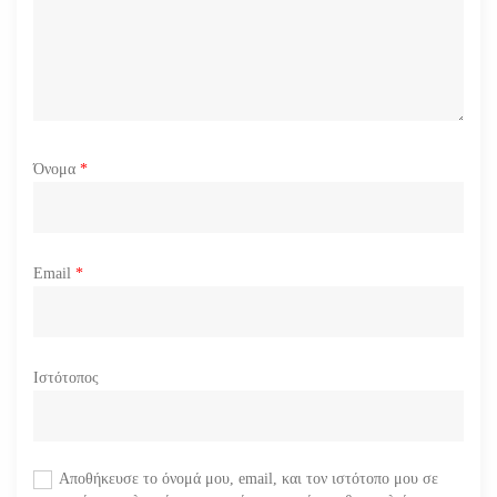
ν
Όνομα
*
Email
*
Ιστότοπος
Αποθήκευσε το όνομά μου, email, και τον ιστότοπο μου σε