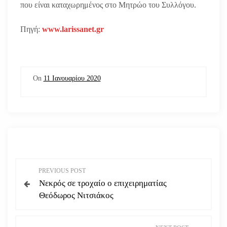
που είναι καταχωρημένος στο Μητρώο του Συλλόγου.
Πηγή:
www.larissanet.gr
On
11 Ιανουαρίου 2020
Π
PREVIOUS POST
Νεκρός σε τροχαίο ο επιχειρηματίας
λ
Θεόδωρος Νιτσιάκος
ο