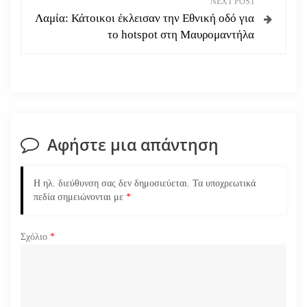
NEXT POST
ή
Λαμία: Κάτοικοι έκλεισαν την Εθνική οδό για
το hotspot στη Μαυρομαντήλα
γ
η
σ
η
Αφήστε μια απάντηση
ά
Η ηλ. διεύθυνση σας δεν δημοσιεύεται.
Τα υποχρεωτικά
ρ
πεδία σημειώνονται με
*
θ
Σχόλιο
*
ρ
ω