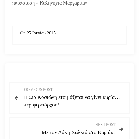
παράσταση « Καληνύχτα Μαργαρίτα».
On
25 Ιουνίου 2015
Π
PREVIOUS POST
H Σία Κοσιώνη ετοιμάζεται να γίνει κυρία…
λ
περιφερειάρχου!
ο
NEXT POST
ή
Με τον Λάκη Χαλκιά στο Κυριάκι