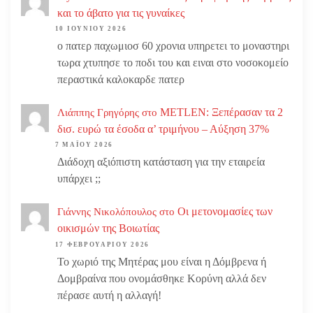
και το άβατο για τις γυναίκες
10 ΙΟΥΝΊΟΥ 2026
ο πατερ παχωμιοσ 60 χρονια υπηρετει το μοναστηρι
τωρα χτυπησε το ποδι του και ειναι στο νοσοκομείο
περαστικά καλοκαρδε πατερ
METLEN: Ξεπέρασαν τα 2
Λιάππης Γρηγόρης
στο
δισ. ευρώ τα έσοδα α’ τριμήνου – Αύξηση 37%
7 ΜΑΪ́ΟΥ 2026
Διάδοχη αξιόπιστη κατάσταση για την εταιρεία
υπάρχει ;;
Οι μετονομασίες των
Γιάννης Νικολόπουλος
στο
οικισμών της Βοιωτίας
17 ΦΕΒΡΟΥΑΡΊΟΥ 2026
Το χωριό της Μητέρας μου είναι η Δόμβρενα ή
Δομβραίνα που ονομάσθηκε Κορύνη αλλά δεν
πέρασε αυτή η αλλαγή!