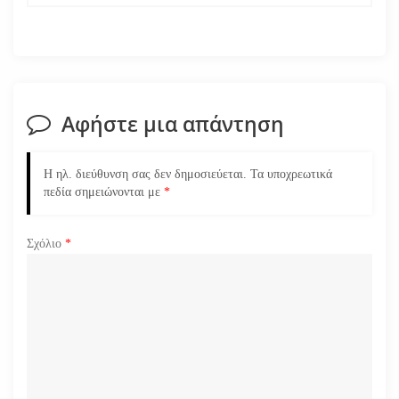
γ
η
σ
Αφήστε μια απάντηση
η
ά
Η ηλ. διεύθυνση σας δεν δημοσιεύεται.
Τα υποχρεωτικά
πεδία σημειώνονται με
*
ρ
Σχόλιο
*
θ
ρ
ω
ν