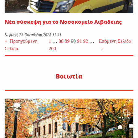
Νέα σύσκεψη για το Νοσοκομείο Λιβαδειάς
Κυριακή 23 Νοεμβρίου 2025 11:11
«
Προηγούμενη
1
…
88
89
90
91
92
…
Επόμενη Σελίδα
Σελίδα
260
»
Βοιωτία