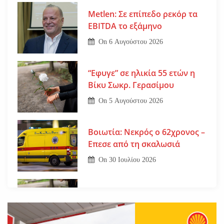
Metlen: Σε επίπεδο ρεκόρ τα
EBITDA το εξάμηνο
On
6 Αυγούστου 2026
“Εφυγε” σε ηλικία 55 ετών η
Βίκυ Σωκρ. Γερασίμου
On
5 Αυγούστου 2026
Βοιωτία: Νεκρός ο 62χρονος –
Επεσε από τη σκαλωσιά
On
30 Ιουλίου 2026
Εφυγε από τη ζωή η μοναχή
Ευπραξία (Κουκουλούδη)
On
30 Ιουλίου 2026