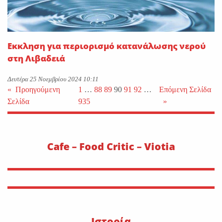
Εκκληση για περιορισμό κατανάλωσης νερού
στη Λιβαδειά
Δευτέρα 25 Νοεμβρίου 2024 10:11
«
Προηγούμενη
1
…
88
89
90
91
92
…
Επόμενη Σελίδα
Σελίδα
935
»
Cafe – Food Critic – Viotia
Ιστορία