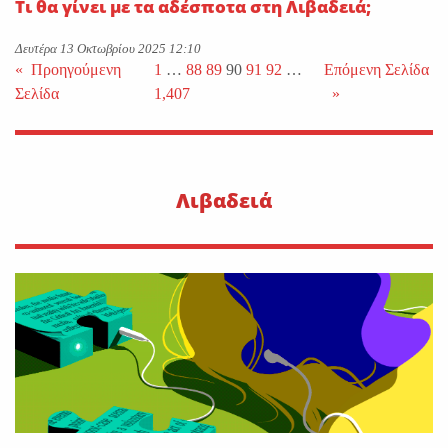
Τι θα γίνει με τα αδέσποτα στη Λιβαδειά;
Δευτέρα 13 Οκτωβρίου 2025 12:10
«
Προηγούμενη
1
…
88
89
90
91
92
…
Επόμενη Σελίδα
Σελίδα
1,407
»
Λιβαδειά