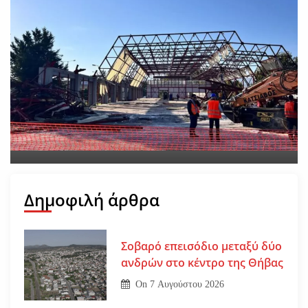
Νέο εργατικό δυστύχημα-
Νεκρός 59χρονος πατέρας
τριών παιδιών
On
30 Ιουλίου 2026
Δημοφιλή άρθρα
Σοβαρό επεισόδιο μεταξύ δύο
ανδρών στο κέντρο της Θήβας
On
7 Αυγούστου 2026