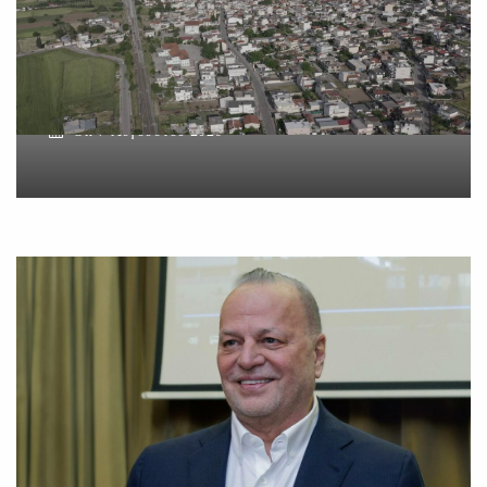
δύο ανδρών στο κέντρο της
Θήβας
On
7 Αυγούστου 2026
Metlen: Σε επίπεδο ρεκόρ
τα EBITDA το εξάμηνο