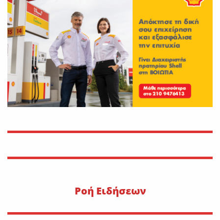
Νέο εργατικό δυστύχημα-
Νεκρός 59χρονος πατέρας
τριών παιδιών
On
30 Ιουλίου 2026
Εφυγε από τη ζωή η Αγγελική
Σμυρναίου
On
29 Ιουλίου 2026
30 Ιουλίου 1470: Ο Μωάμεθ ο
Β’ στη Λιβαδειά
On
29 Ιουλίου 2026
Pοή Ειδήσεων
Η METLEN υπογράφει
εμβληματική συμφωνία
προμήθειας γαλλίου