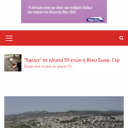
Σοβαρό επεισόδιο μεταξύ δύο ανδρών στο κέν
Σοβαρό επεισόδιο σημειώθηκε το βράδυ της Πέμπτης,...
Metlen: Σε επίπεδο ρεκόρ τα EBITDA το εξάμην
M
Η METLEN κατέγραψε ιστορικά υψηλές επιδόσεις κατά...
e
n
“Εφυγε” σε ηλικία 55 ετών η Βίκυ Σωκρ. Γερασ
Εφυγε από τη ζωή σε ηλικία 55...
u
I
Βοιωτία: Νεκρός ο 62χρονος – Επεσε από τη σ
c
Τη ζωή του έχασε ο 62χρονος Ι....
o
Εφυγε από τη ζωή η μοναχή Ευπραξία (Κουκο
n
Εκοιμήθη η μοναχή Ευπραξία (Κουκουλούδη), σε ηλικία...
Σοβαρό επεισόδιο μεταξύ