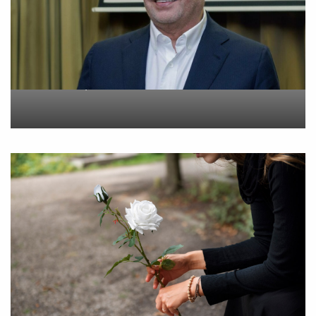
Metlen: Σε επίπεδο ρεκόρ
τα EBITDA το εξάμηνο
On
6 Αυγούστου 2026
“Εφυγε” σε ηλικία 55 ετών
η Βίκυ Σωκρ. Γερασίμου