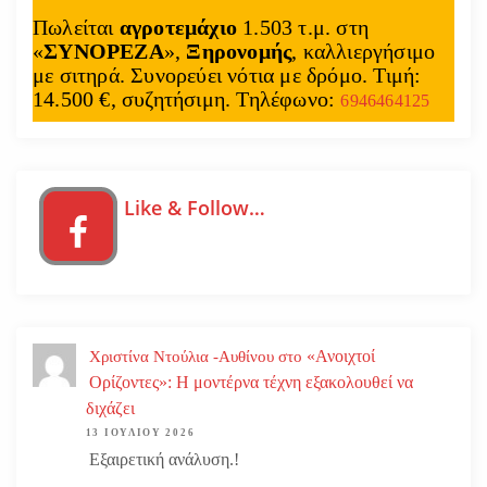
Πωλείται
αγροτεμάχιο
1.503 τ.μ. στη
«
ΣΥΝΟΡΕΖΑ
»,
Ξηρονομής
, καλλιεργήσιμο
με σιτηρά. Συνορεύει νότια με δρόμο. Τιμή:
14.500 €, συζητήσιμη. Τηλέφωνο:
6946464125
Like & Follow…
«Ανοιχτοί
Χριστίνα Ντούλια -Αυθίνου
στο
Ορίζοντες»: Η μοντέρνα τέχνη εξακολουθεί να
διχάζει
13 ΙΟΥΛΊΟΥ 2026
Εξαιρετική ανάλυση.!