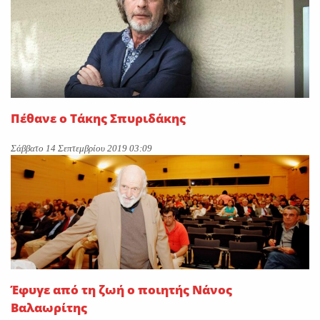
Πέθανε ο Τάκης Σπυριδάκης
Σάββατο 14 Σεπτεμβρίου 2019 03:09
Έφυγε από τη ζωή ο ποιητής Νάνος
Βαλαωρίτης