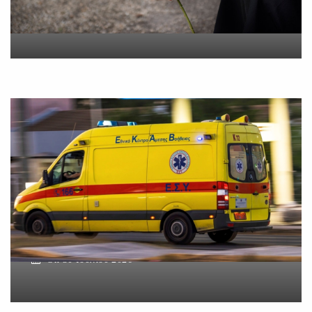
On
5 Αυγούστου 2026
Βοιωτία: Νεκρός ο
62χρονος – Επεσε από τη
σκαλωσιά
On
30 Ιουλίου 2026