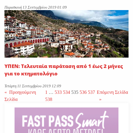
Παρασκευή 13 Σεπτεμβρίου 2019 01:09
ΥΠΕΝ: Τελευταία παράταση από 1 έως 2 μήνες
για το κτηματολόγιο
Τετάρτη 11 Σεπτεμβρίου 2019 12:09
«
Προηγούμενη
1
…
533
534
535
536
537
Επόμενη Σελίδα
Σελίδα
538
»