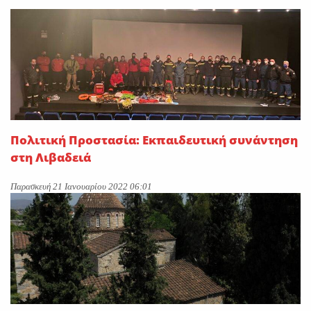
On
28 Ιουλίου 2026
Κατά πλειοψηφία εγκρίθηκε
το νομοσχέδιο για την
επέκταση των αρμοδιοτήτων
ΕΥΔΑΠ και ΕΥΑΘ-Σπανός:
«Υδρολογικό νοικοκύρεμα με
το φιλόδοξο νομοσχέδιο»
Πολιτική Προστασία: Εκπαιδευτική συνάντηση
On
27 Ιουλίου 2026
στη Λιβαδειά
Παρασκευή 21 Ιανουαρίου 2022 06:01