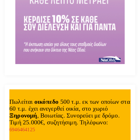
Πωλείται
οικόπεδο
500 τ.μ. εκ των οποίων στα
60 τ.μ. έχει ανεγερθεί οικία, στο χωριό
Ξηρονομή
, Βοιωτίας. Συνορεύει με δρόμο.
Τιμή 25.000€, συζητήσιμη. Τηλέφωνο:
6946464125