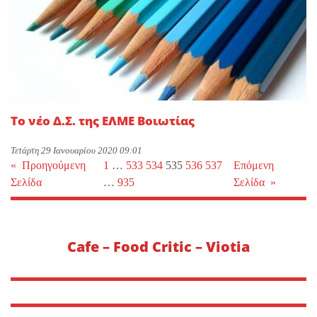
Το νέο Δ.Σ. της ΕΛΜΕ Βοιωτίας
Τετάρτη 29 Ιανουαρίου 2020 09:01
«
Προηγούμενη
1
…
533
534
535
536
537
Επόμενη
Σελίδα
…
935
Σελίδα
»
Cafe – Food Critic – Viotia