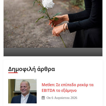
Εφυγε από τη ζωή η
Αγγελική Σμυρναίου
On
29 Ιουλίου 2026
Δημοφιλή άρθρα
Metlen: Σε επίπεδο ρεκόρ τα
EBITDA το εξάμηνο
On
6 Αυγούστου 2026