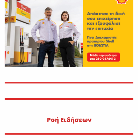
On
30 Ιουλίου 2026
Εφυγε από τη ζωή η Αγγελική
Σμυρναίου
On
29 Ιουλίου 2026
30 Ιουλίου 1470: Ο Μωάμεθ ο
Β’ στη Λιβαδειά
On
29 Ιουλίου 2026
Η METLEN υπογράφει
εμβληματική συμφωνία
προμήθειας γαλλίου
On
29 Ιουλίου 2026
Pοή Ειδήσεων
“Εφυγε” ο Ιωάννης Δ.
Κωλέττης σε ηλικία 55 ετών