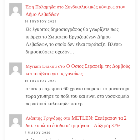
Συνδικαλιστικές κόντρες στον
Έφη Παλαμηδα
στο
Δήμο Λεβαδέων
30 ΙΟΥΝΊΟΥ 2026
Ως έγκριτος δημοσιογράφος θα γνωρίζετε πως
υπάρχει το Σωματειο Εργαζομένων Δήμου
Λεβαδεων, το οποίο δεν είναι παράταξη. Βλέπω
δημοσιεύσετε σχεδόν…
Ο Οσιος Σεραφείμ της Δομβούς
Myriam Drakou
στο
και το άβατο για τις γυναίκες
10 ΙΟΥΝΊΟΥ 2026
ο πατερ παχωμιοσ 60 χρονια υπηρετει το μοναστηρι
τωρα χτυπησε το ποδι του και ειναι στο νοσοκομείο
περαστικά καλοκαρδε πατερ
METLEN: Ξεπέρασαν τα 2
Λιάππης Γρηγόρης
στο
δισ. ευρώ τα έσοδα α’ τριμήνου – Αύξηση 37%
7 ΜΑΪ́ΟΥ 2026