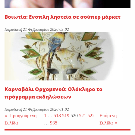
Βοιωτία: Ενοπλη ληστεία σε σούπερ μάρκετ
Παρασκευή 21 Φεβρουαρίου 2020 03:02
Καρναβάλι Ορχομενού: Ολόκληρο το
πρόγραμμα εκδηλώσεων
Παρασκευή 21 Φεβρουαρίου 2020 01:02
«
Προηγούμενη
1
…
518
519
520
521
522
Επόμενη
Σελίδα
…
935
Σελίδα
»