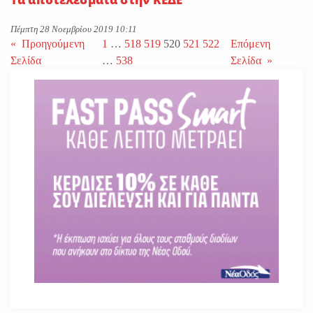
Πέμπτη 28 Νοεμβρίου 2019 10:11
«
Προηγούμενη
1
…
518
519
520
521
522
Επόμενη
Σελίδα
…
538
Σελίδα
»