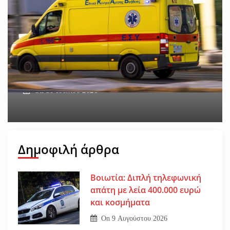
Βοιωτία: Νεκρός ο
62χρονος – Επεσε από τη
σκαλωσιά
On
30 Ιουλίου 2026
Δημοφιλή άρθρα
Βοιωτία: Διπλή τηλεφωνική
απάτη με λεία 400.000 ευρώ
και κοσμήματα
On
9 Αυγούστου 2026