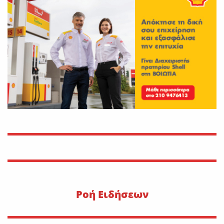
Εφυγε από τη ζωή η μοναχή
Ευπραξία (Κουκουλούδη)
On
30 Ιουλίου 2026
Νέο εργατικό δυστύχημα-
Νεκρός 59χρονος πατέρας
τριών παιδιών
On
30 Ιουλίου 2026
Εφυγε από τη ζωή η Αγγελική
Σμυρναίου
On
29 Ιουλίου 2026
Pοή Ειδήσεων
30 Ιουλίου 1470: Ο Μωάμεθ ο
Β’ στη Λιβαδειά