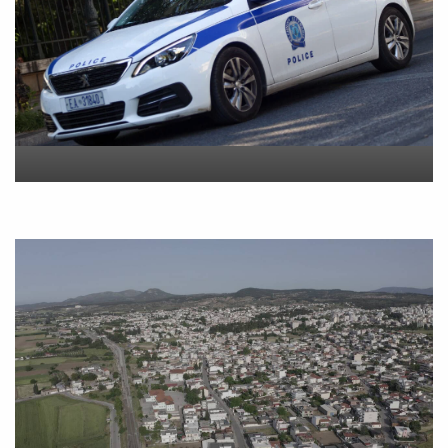
400.000 ευρώ και
κοσμήματα
On
9 Αυγούστου 2026
Σοβαρό επεισόδιο μεταξύ
δύο ανδρών στο κέντρο της
Θήβας