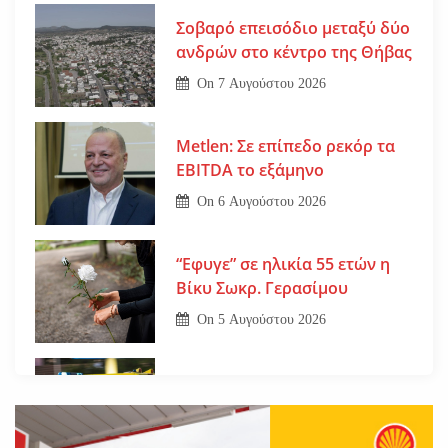
Σοβαρό επεισόδιο μεταξύ δύο
ανδρών στο κέντρο της Θήβας
On
7 Αυγούστου 2026
Metlen: Σε επίπεδο ρεκόρ τα
EBITDA το εξάμηνο
On
6 Αυγούστου 2026
“Εφυγε” σε ηλικία 55 ετών η
Βίκυ Σωκρ. Γερασίμου
On
5 Αυγούστου 2026
Βοιωτία: Νεκρός ο 62χρονος –
Επεσε από τη σκαλωσιά
On
30 Ιουλίου 2026