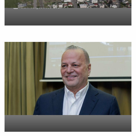
On
7 Αυγούστου 2026
Metlen: Σε επίπεδο ρεκόρ
τα EBITDA το εξάμηνο
On
6 Αυγούστου 2026