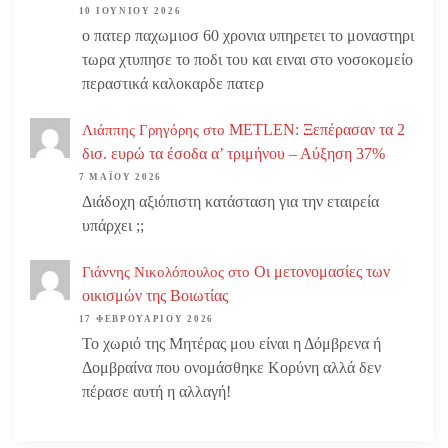
10 ΙΟΥΝΊΟΥ 2026
ο πατερ παχωμιοσ 60 χρονια υπηρετει το μοναστηρι
τωρα χτυπησε το ποδι του και ειναι στο νοσοκομείο
περαστικά καλοκαρδε πατερ
METLEN: Ξεπέρασαν τα 2
Λιάππης Γρηγόρης
στο
δισ. ευρώ τα έσοδα α’ τριμήνου – Αύξηση 37%
7 ΜΑΪ́ΟΥ 2026
Διάδοχη αξιόπιστη κατάσταση για την εταιρεία
υπάρχει ;;
Οι μετονομασίες των
Γιάννης Νικολόπουλος
στο
οικισμών της Βοιωτίας
17 ΦΕΒΡΟΥΑΡΊΟΥ 2026
Το χωριό της Μητέρας μου είναι η Δόμβρενα ή
Δομβραίνα που ονομάσθηκε Κορύνη αλλά δεν
πέρασε αυτή η αλλαγή!