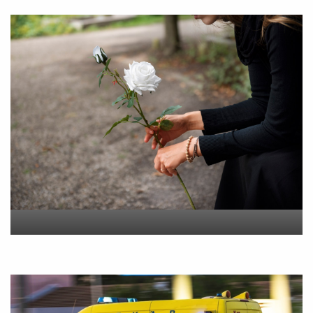
“Εφυγε” σε ηλικία 55 ετών
η Βίκυ Σωκρ. Γερασίμου
On
5 Αυγούστου 2026