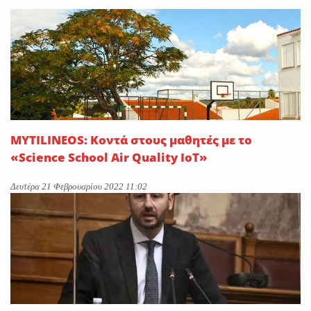
On
29 Ιουλίου 2026
Η METLEN υπογράφει
εμβληματική συμφωνία
προμήθειας γαλλίου
On
29 Ιουλίου 2026
MYTILINEOS: Κοντά στους μαθητές με το
«Science School Air Quality IoT»
Δευτέρα 21 Φεβρουαρίου 2022 11:02