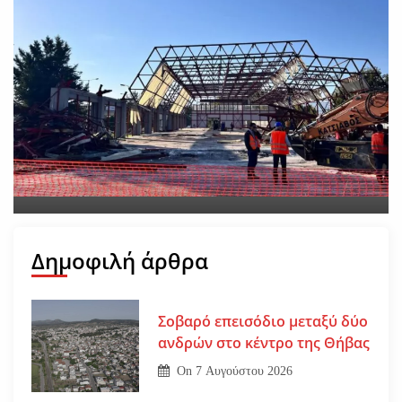
Νέο εργατικό δυστύχημα-
Νεκρός 59χρονος πατέρας
τριών παιδιών
On
30 Ιουλίου 2026
Δημοφιλή άρθρα
Σοβαρό επεισόδιο μεταξύ δύο
ανδρών στο κέντρο της Θήβας
On
7 Αυγούστου 2026