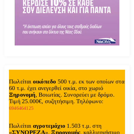
Πωλείται
οικόπεδο
500 τ.μ. εκ των οποίων στα
60 τ.μ. έχει ανεγερθεί οικία, στο χωριό
Ξηρονομή
, Βοιωτίας. Συνορεύει με δρόμο.
Τιμή 25.000€, συζητήσιμη. Τηλέφωνο:
6946464125
Πωλείται
αγροτεμάχιο
1.503 τ.μ. στη
«
ΣΥΝΟΡΕΖΑ
»,
Ξηρονομής
, καλλιεργήσιμο