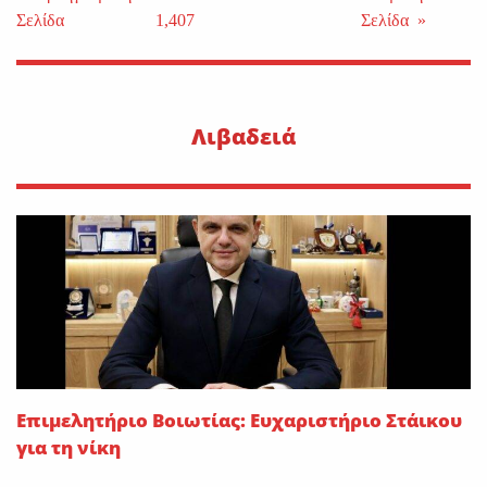
Σελίδα
1,407
Σελίδα
»
Λιβαδειά
Επιμελητήριο Βοιωτίας: Ευχαριστήριο Στάικου
για τη νίκη