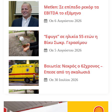
Metlen: Σε επίπεδο ρεκόρ τα
EBITDA το εξάμηνο
On
6 Αυγούστου 2026
“Εφυγε” σε ηλικία 55 ετών η
Βίκυ Σωκρ. Γερασίμου
On
5 Αυγούστου 2026
Βοιωτία: Νεκρός ο 62χρονος –
Επεσε από τη σκαλωσιά
On
30 Ιουλίου 2026
Εφυγε από τη ζωή η μοναχή
Ευπραξία (Κουκουλούδη)
On
30 Ιουλίου 2026