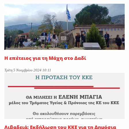
On
29 Ιουλίου 2026
“Εφυγε” ο Ιωάννης Δ.
Κωλέττης σε ηλικία 55 ετών
On
28 Ιουλίου 2026
Η επέτειος για τη Μάχη στο Δαδί
Τρίτη 5 Νοεμβρίου 2024 10:11
Λιβαδειά: Εκδήλωση του ΚΚΕ για τη Δημόσια