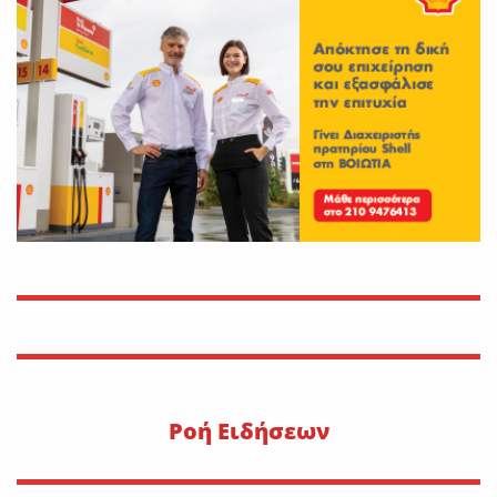
Νέο εργατικό δυστύχημα-
Νεκρός 59χρονος πατέρας
τριών παιδιών
On
30 Ιουλίου 2026
Εφυγε από τη ζωή η Αγγελική
Σμυρναίου
On
29 Ιουλίου 2026
30 Ιουλίου 1470: Ο Μωάμεθ ο
Β’ στη Λιβαδειά
On
29 Ιουλίου 2026
Pοή Ειδήσεων
Η METLEN υπογράφει
εμβληματική συμφωνία
προμήθειας γαλλίου