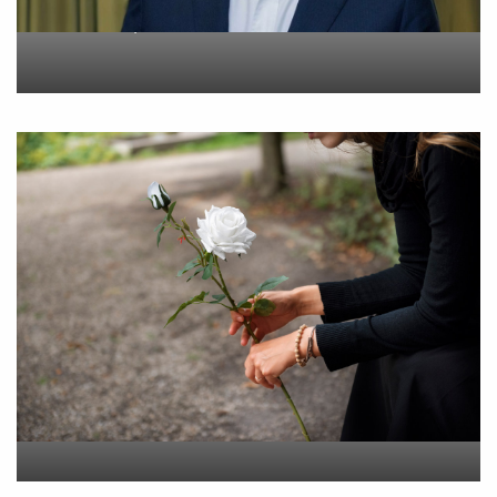
On
6 Αυγούστου 2026
“Εφυγε” σε ηλικία 55 ετών
η Βίκυ Σωκρ. Γερασίμου
On
5 Αυγούστου 2026