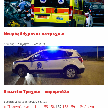
Νεκρός 54χρονος σε τροχαίο
Κυριακή 3 Νοεμβρίου 2024 03:11
Βοιωτία: Τροχαίο – καραμπόλα
Σάββατο 2 Νοεμβρίου 2024 11:11
«
Προηγούμενη
1
…
155
156
157
158
159
…
Επόμενη