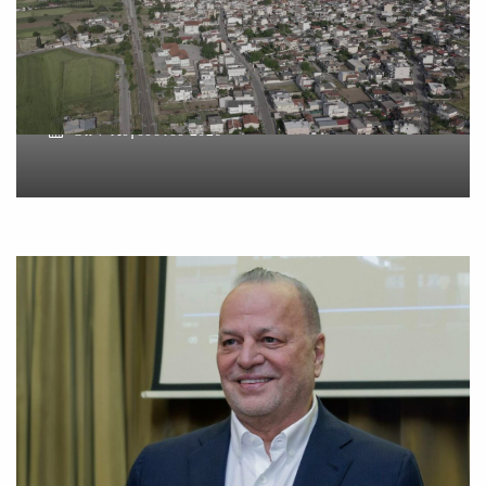
δύο ανδρών στο κέντρο της
Θήβας
On
7 Αυγούστου 2026
Metlen: Σε επίπεδο ρεκόρ
τα EBITDA το εξάμηνο