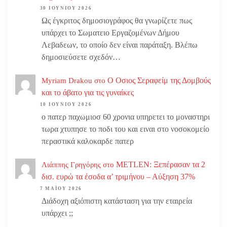
30 ΙΟΥΝΊΟΥ 2026
Ως έγκριτος δημοσιογράφος θα γνωρίζετε πως
υπάρχει το Σωματειο Εργαζομένων Δήμου
Λεβαδεων, το οποίο δεν είναι παράταξη. Βλέπω
δημοσιεύσετε σχεδόν…
Ο Οσιος Σεραφείμ της Δομβούς
Myriam Drakou
στο
και το άβατο για τις γυναίκες
10 ΙΟΥΝΊΟΥ 2026
ο πατερ παχωμιοσ 60 χρονια υπηρετει το μοναστηρι
τωρα χτυπησε το ποδι του και ειναι στο νοσοκομείο
περαστικά καλοκαρδε πατερ
METLEN: Ξεπέρασαν τα 2
Λιάππης Γρηγόρης
στο
δισ. ευρώ τα έσοδα α’ τριμήνου – Αύξηση 37%
7 ΜΑΪ́ΟΥ 2026
Διάδοχη αξιόπιστη κατάσταση για την εταιρεία
υπάρχει ;;