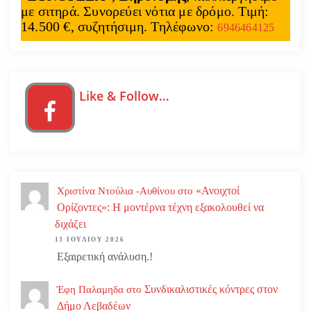
με σιτηρά. Συνορεύει νότια με δρόμο. Τιμή:
14.500 €, συζητήσιμη. Τηλέφωνο:
6946464125
Like & Follow…
«Ανοιχτοί
Χριστίνα Ντούλια -Αυθίνου
στο
Ορίζοντες»: Η μοντέρνα τέχνη εξακολουθεί να
διχάζει
13 ΙΟΥΛΊΟΥ 2026
Εξαιρετική ανάλυση.!
Συνδικαλιστικές κόντρες στον
Έφη Παλαμηδα
στο
Δήμο Λεβαδέων