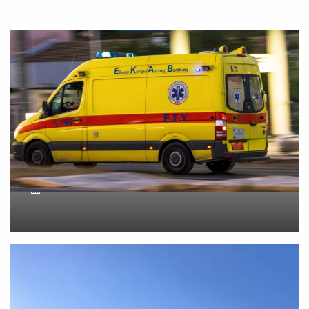
Βοιωτία: Νεκρός ο
62χρονος – Επεσε από τη
σκαλωσιά
On
30 Ιουλίου 2026