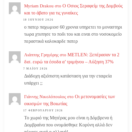
Ο Οσιος Σεραφείμ της Δομβούς
Myriam Drakou
στο
και το άβατο για τις γυναίκες
10 ΙΟΥΝΊΟΥ 2026
ο πατερ παχωμιοσ 60 χρονια υπηρετει το μοναστηρι
τωρα χτυπησε το ποδι του και ειναι στο νοσοκομείο
περαστικά καλοκαρδε πατερ
METLEN: Ξεπέρασαν τα 2
Λιάππης Γρηγόρης
στο
δισ. ευρώ τα έσοδα α’ τριμήνου – Αύξηση 37%
7 ΜΑΪ́ΟΥ 2026
Διάδοχη αξιόπιστη κατάσταση για την εταιρεία
υπάρχει ;;
Οι μετονομασίες των
Γιάννης Νικολόπουλος
στο
οικισμών της Βοιωτίας
17 ΦΕΒΡΟΥΑΡΊΟΥ 2026
Το χωριό της Μητέρας μου είναι η Δόμβρενα ή
Δομβραίνα που ονομάσθηκε Κορύνη αλλά δεν
πέρασε αυτή η αλλαγή!