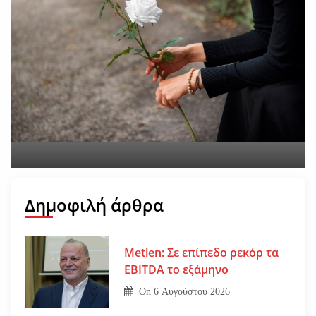
Εφυγε από τη ζωή η
Αγγελική Σμυρναίου
On
29 Ιουλίου 2026
Δημοφιλή άρθρα
Metlen: Σε επίπεδο ρεκόρ τα
EBITDA το εξάμηνο
On
6 Αυγούστου 2026