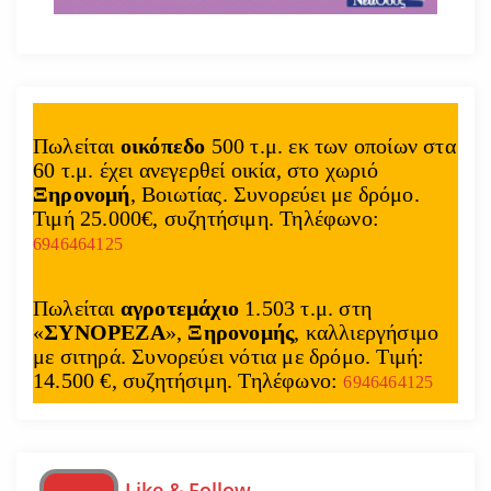
Πωλείται
οικόπεδο
500 τ.μ. εκ των οποίων στα
60 τ.μ. έχει ανεγερθεί οικία, στο χωριό
Ξηρονομή
, Βοιωτίας. Συνορεύει με δρόμο.
Τιμή 25.000€, συζητήσιμη. Τηλέφωνο:
6946464125
Πωλείται
αγροτεμάχιο
1.503 τ.μ. στη
«
ΣΥΝΟΡΕΖΑ
»,
Ξηρονομής
, καλλιεργήσιμο
με σιτηρά. Συνορεύει νότια με δρόμο. Τιμή:
14.500 €, συζητήσιμη. Τηλέφωνο:
6946464125
Like & Follow…