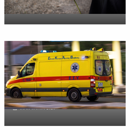
On
5 Αυγούστου 2026
Βοιωτία: Νεκρός ο
62χρονος – Επεσε από τη
σκαλωσιά
On
30 Ιουλίου 2026