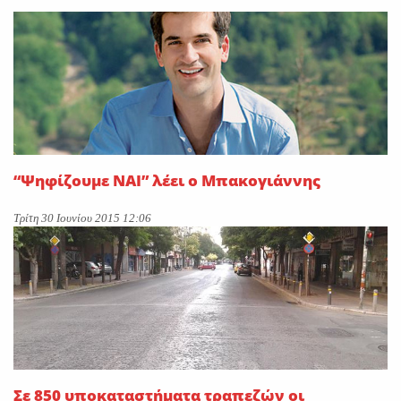
On
28 Ιουλίου 2026
Κατά πλειοψηφία εγκρίθηκε
το νομοσχέδιο για την
επέκταση των αρμοδιοτήτων
ΕΥΔΑΠ και ΕΥΑΘ-Σπανός:
«Υδρολογικό νοικοκύρεμα με
το φιλόδοξο νομοσχέδιο»
“Ψηφίζουμε ΝΑΙ” λέει ο Μπακογιάννης
On
27 Ιουλίου 2026
Τρίτη 30 Ιουνίου 2015 12:06
Σε 850 υποκαταστήματα τραπεζών οι