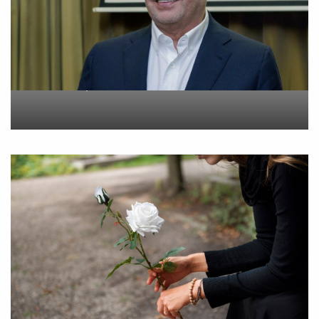
Metlen: Σε επίπεδο ρεκόρ
τα EBITDA το εξάμηνο
On
6 Αυγούστου 2026
“Εφυγε” σε ηλικία 55 ετών
η Βίκυ Σωκρ. Γερασίμου