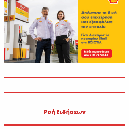
On
30 Ιουλίου 2026
Εφυγε από τη ζωή η Αγγελική
Σμυρναίου
On
29 Ιουλίου 2026
30 Ιουλίου 1470: Ο Μωάμεθ ο
Β’ στη Λιβαδειά
On
29 Ιουλίου 2026
Η METLEN υπογράφει
εμβληματική συμφωνία
προμήθειας γαλλίου
On
29 Ιουλίου 2026
Pοή Ειδήσεων
“Εφυγε” ο Ιωάννης Δ.
Κωλέττης σε ηλικία 55 ετών