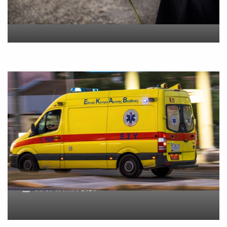
On
5 Αυγούστου 2026
Βοιωτία: Νεκρός ο
62χρονος – Επεσε από τη
σκαλωσιά
On
30 Ιουλίου 2026