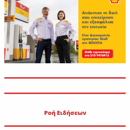
On
30 Ιουλίου 2026
Εφυγε από τη ζωή η Αγγελική
Σμυρναίου
On
29 Ιουλίου 2026
30 Ιουλίου 1470: Ο Μωάμεθ ο
Β’ στη Λιβαδειά
On
29 Ιουλίου 2026
Η METLEN υπογράφει
εμβληματική συμφωνία
προμήθειας γαλλίου
On
29 Ιουλίου 2026
Pοή Ειδήσεων
“Εφυγε” ο Ιωάννης Δ.
Κωλέττης σε ηλικία 55 ετών