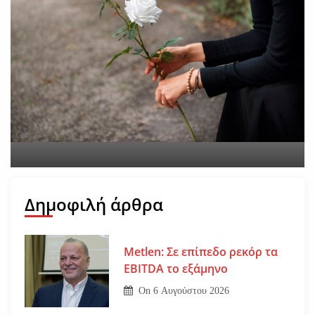
Εφυγε από τη ζωή η
Αγγελική Σμυρναίου
On
29 Ιουλίου 2026
Δημοφιλή άρθρα
Metlen: Σε επίπεδο ρεκόρ τα
EBITDA το εξάμηνο
On
6 Αυγούστου 2026