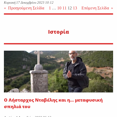
Κυριακή 17 Δεκεμβρίου 2023 10:12
«
Προηγούμενη Σελίδα
1
…
10
11
12
13
Επόμενη Σελίδα
»
Ιστορία
Ο Λήσταρχος Νταβέλης και η… μεταφυσική
σπηλιά του