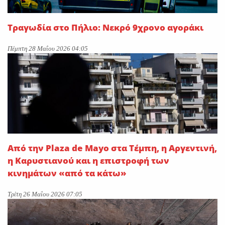
Τραγωδία στο Πήλιο: Νεκρό 9χρονο αγοράκι
Πέμπτη 28 Μαΐου 2026 04:05
Από την Plaza de Mayo στα Τέμπη, η Αργεντινή,
η Καρυστιανού και η επιστροφή των
κινημάτων «από τα κάτω»
Τρίτη 26 Μαΐου 2026 07:05