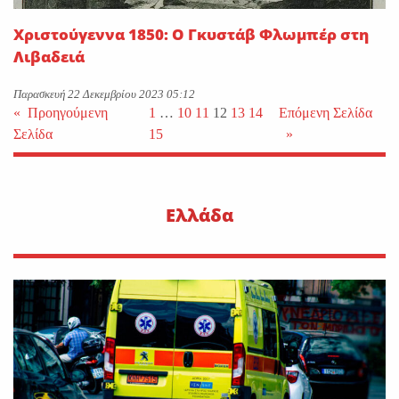
Χριστούγεννα 1850: Ο Γκυστάβ Φλωμπέρ στη
Λιβαδειά
Παρασκευή 22 Δεκεμβρίου 2023 05:12
«
Προηγούμενη
1
…
10
11
12
13
14
Επόμενη Σελίδα
Σελίδα
15
»
Ελλάδα