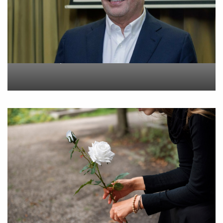
Metlen: Σε επίπεδο ρεκόρ
τα EBITDA το εξάμηνο
On
6 Αυγούστου 2026
“Εφυγε” σε ηλικία 55 ετών
η Βίκυ Σωκρ. Γερασίμου