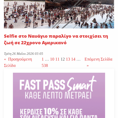
Selfie στο Ναυάγιο παραλίγο να στοιχίσει τη
ζωή σε 22χρονο Αμερικανό
Τρίτη 26 Μαΐου 2026 03:05
«
Προηγούμενη
1
…
10
11
12
13
14
…
Επόμενη Σελίδα
Σελίδα
538
»