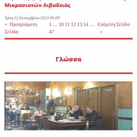
Μικρασιατών Λιβαδειάς
Τρίτη 12 Σεπτεμβρίου 2023 06:09
«
Προηγούμενη
1
…
10
11
12
13
14
…
Επόμενη Σελίδα
Σελίδα
47
»
Γλώσσα