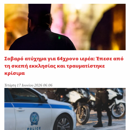
On
28 Ιουλίου 2026
Κατά πλειοψηφία εγκρίθηκε
το νομοσχέδιο για την
επέκταση των αρμοδιοτήτων
ΕΥΔΑΠ και ΕΥΑΘ-Σπανός:
«Υδρολογικό νοικοκύρεμα με
το φιλόδοξο νομοσχέδιο»
Σοβαρό ατύχημα για 64χρονο ιερέα: Έπεσε από
On
27 Ιουλίου 2026
τη σκεπή εκκλησίας και τραυματίστηκε
κρίσιμα
Τετάρτη 17 Ιουνίου 2026 06:06