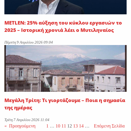
METLEN: 25% αύξηση του κύκλου εργασιών το
2025 – Ιστορική χρονιά λέει ο Μυτιληναίος
Πέμπτη 9 Απριλίου 2026 09:04
Μεγάλη Τρίτη: Τι γιορτάζουμε – Ποια η σημασία
της ημέρας
Τρίτη 7 Απριλίου 2026 11:04
«
Προηγούμενη
1
…
10
11
12
13
14
…
Επόμενη Σελίδα