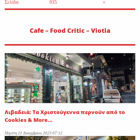
Σελίδα
935
»
Cafe – Food Critic – Viotia
Λιβαδειά: Τα Χριστούγεννα περνούν από το
Cookies & More…
Πέμπτη 21 Δεκεμβρίου 2023 07:12