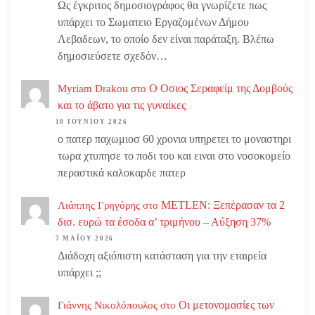
Ως έγκριτος δημοσιογράφος θα γνωρίζετε πως
υπάρχει το Σωματειο Εργαζομένων Δήμου
Λεβαδεων, το οποίο δεν είναι παράταξη. Βλέπω
δημοσιεύσετε σχεδόν…
Ο Οσιος Σεραφείμ της Δομβούς
Myriam Drakou
στο
και το άβατο για τις γυναίκες
10 ΙΟΥΝΊΟΥ 2026
ο πατερ παχωμιοσ 60 χρονια υπηρετει το μοναστηρι
τωρα χτυπησε το ποδι του και ειναι στο νοσοκομείο
περαστικά καλοκαρδε πατερ
METLEN: Ξεπέρασαν τα 2
Λιάππης Γρηγόρης
στο
δισ. ευρώ τα έσοδα α’ τριμήνου – Αύξηση 37%
7 ΜΑΪ́ΟΥ 2026
Διάδοχη αξιόπιστη κατάσταση για την εταιρεία
υπάρχει ;;
Οι μετονομασίες των
Γιάννης Νικολόπουλος
στο