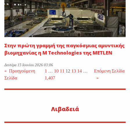
Στην πρώτη γραμμή της παγκόσμιας αμυντικής
βιομηχανίας η M Technologies της METLEN
Δευτέρα 15 Ιουνίου 2026 03:06
«
Προηγούμενη
1
…
10
11
12
13
14
…
Επόμενη Σελίδα
Σελίδα
1,407
»
Λιβαδειά