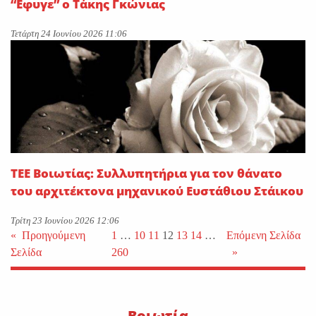
“Εφυγε” o Τάκης Γκώνιας
Τετάρτη 24 Ιουνίου 2026 11:06
ΤΕΕ Βοιωτίας: Συλλυπητήρια για τον θάνατο
του αρχιτέκτονα μηχανικού Ευστάθιου Στάικου
Τρίτη 23 Ιουνίου 2026 12:06
«
Προηγούμενη
1
…
10
11
12
13
14
…
Επόμενη Σελίδα
Σελίδα
260
»
Βοιωτία